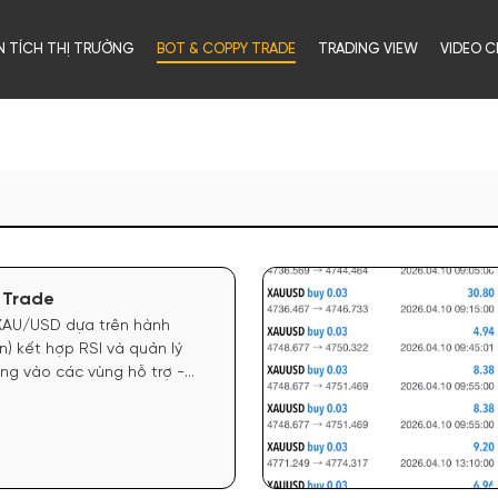
N TÍCH THỊ TRƯỜNG
BOT & COPPY TRADE
TRADING VIEW
VIDEO C
 Trade
 XAU/USD dựa trên hành
n) kết hợp RSI và quản lý
ung vào các vùng hỗ trợ -
 ưu tiên giao dịch trong 20%
 hướng rõ ràng