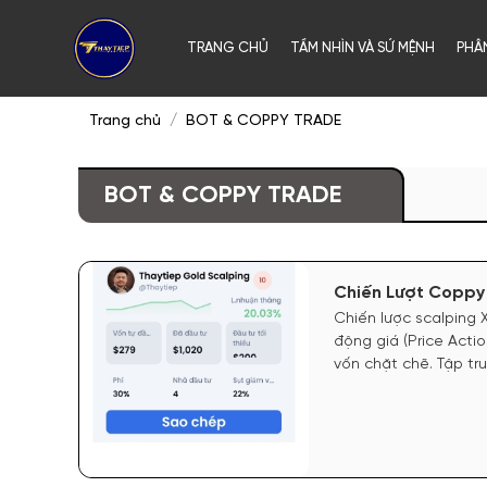
TRANG CHỦ
TẦM NHÌN VÀ SỨ MỆNH
PHÂ
Trang chủ
BOT & COPPY TRADE
BOT & COPPY TRADE
Chiến Lượt Coppy
Chiến lược scalping
động giá (Price Actio
vốn chặt chẽ. Tập tr
kháng cự quan trọng,
thời gian Gold có xu