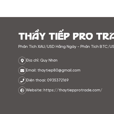
THẦY TIẾP PRO TR
Phân Tích XAU/USD Hằng Ngày - Phân Tích BTC/U
Địa chỉ: Quy Nhơn
Email: thaytiep80@gmail.com
Điện thoại: 0935372169
Website: https://thaytiepprotrade.com/