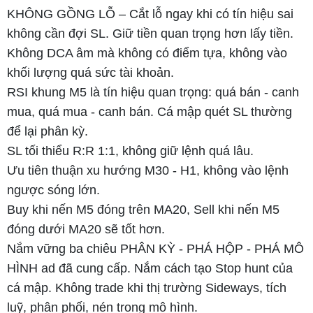
KHÔNG GỒNG LỖ – Cắt lỗ ngay khi có tín hiệu sai
không cần đợi SL. Giữ tiền quan trọng hơn lấy tiền.
Không DCA âm mà không có điểm tựa, không vào
khối lượng quá sức tài khoản.
RSI khung M5 là tín hiệu quan trọng: quá bán - canh
mua, quá mua - canh bán. Cá mập quét SL thường
để lại phân kỳ.
SL tối thiểu R:R 1:1, không giữ lệnh quá lâu.
Ưu tiên thuận xu hướng M30 - H1, không vào lệnh
ngược sóng lớn.
Buy khi nến M5 đóng trên MA20, Sell khi nến M5
đóng dưới MA20 sẽ tốt hơn.
Nắm vững ba chiêu PHÂN KỲ - PHÁ HỘP - PHÁ MÔ
HÌNH ad đã cung cấp. Nắm cách tạo Stop hunt của
cá mập. Không trade khi thị trường Sideways, tích
luỹ, phân phối, nén trong mô hình.