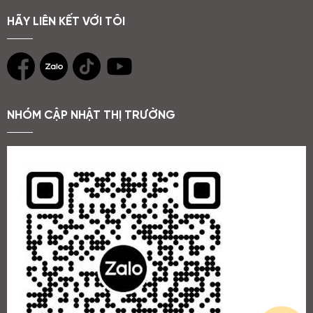
HÃY LIÊN KẾT VỚI TÔI
NHÓM CẬP NHẬT THỊ TRƯỜNG