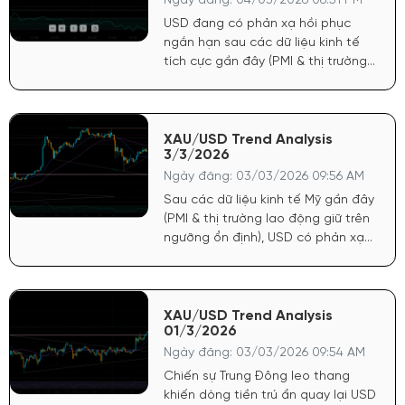
Ngày đăng: 04/03/2026 06:51 PM
khiến vàng chưa thể bứt phá
USD đang có phản xạ hồi phục
mạnh ngay lập tức.
ngắn hạn sau các dữ liệu kinh tế
tích cực gần đây (PMI & thị trường
lao động ổn định). Vấn đề Iran
cũng làm tăng ngía USD. Điều này
tạo áp lực điều chỉnh kỹ thuật lên
vàng. Chứng khoán Mỹ duy trì
XAU/USD Trend Analysis
3/3/2026
trạng thái tương đối tích cực, dòng
tiền có xu hướng “risk-on” nhẹ,
Ngày đăng: 03/03/2026 09:56 AM
khiến vàng chưa bứt phá mạnh
Sau các dữ liệu kinh tế Mỹ gần đây
ngay mà sập điều chỉnh.
(PMI & thị trường lao động giữ trên
ngưỡng ổn định), USD có phản xạ
tăng ngắn hạn. Tuy nhiên đà tăng
chưa thực sự bền vững nếu kỳ
vọng hạ lãi suất vẫn còn. Chứng
khoán Mỹ biến động mạnh theo tin
XAU/USD Trend Analysis
01/3/2026
địa chính trị
Ngày đăng: 03/03/2026 09:54 AM
Chiến sự Trung Đông leo thang
khiến dòng tiền trú ẩn quay lại USD