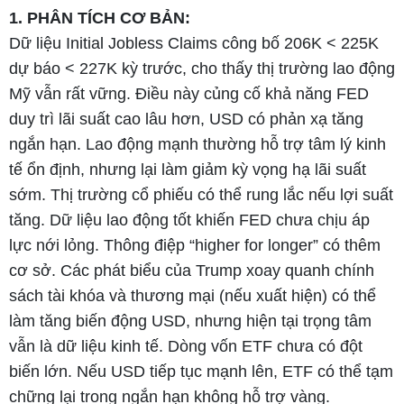
1. PHÂN TÍCH CƠ BẢN:
Dữ liệu Initial Jobless Claims công bố 206K < 225K
dự báo < 227K kỳ trước, cho thấy thị trường lao động
Mỹ vẫn rất vững. Điều này củng cố khả năng FED
duy trì lãi suất cao lâu hơn, USD có phản xạ tăng
ngắn hạn. Lao động mạnh thường hỗ trợ tâm lý kinh
tế ổn định, nhưng lại làm giảm kỳ vọng hạ lãi suất
sớm. Thị trường cổ phiếu có thể rung lắc nếu lợi suất
tăng. Dữ liệu lao động tốt khiến FED chưa chịu áp
lực nới lỏng. Thông điệp “higher for longer” có thêm
cơ sở. Các phát biểu của Trump xoay quanh chính
sách tài khóa và thương mại (nếu xuất hiện) có thể
làm tăng biến động USD, nhưng hiện tại trọng tâm
vẫn là dữ liệu kinh tế. Dòng vốn ETF chưa có đột
biến lớn. Nếu USD tiếp tục mạnh lên, ETF có thể tạm
chững lại trong ngắn hạn không hỗ trợ vàng.