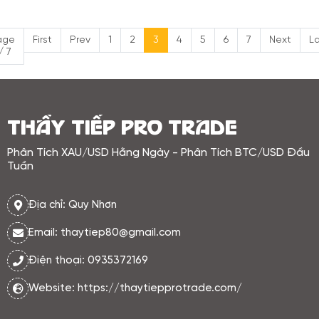
khi Dollar hồi phục kỹ thuật.
age
First
Prev
1
2
3
4
5
6
7
Next
La
/ 7
THẦY TIẾP PRO TRADE
Phân Tích XAU/USD Hằng Ngày - Phân Tích BTC/USD Đầu
Tuần
Địa chỉ: Quy Nhơn
Email: thaytiep80@gmail.com
Điện thoại: 0935372169
Website: https://thaytiepprotrade.com/