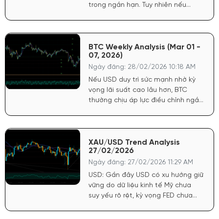
trong ngắn hạn. Tuy nhiên nếu
căng thẳng kéo dài và làm gia
tăng rủi ro toàn cầu, vàng vẫn
được hưởng lợi song song với USD.
Chứng khoán Mỹ chịu áp lực khi
BTC Weekly Analysis (Mar 01 -
07, 2026)
tâm lý risk-off quay trở lại. Dòng
tiền rút khỏi tài sản rủi ro
Ngày đăng: 28/02/2026 10:18 AM
Nếu USD duy trì sức mạnh nhờ kỳ
vọng lãi suất cao lâu hơn, BTC
thường chịu áp lực điều chỉnh ngắn
hạn do dòng tiền quay lại tài sản
an toàn. Khi chứng khoán giữ trạng
thái tích cực (risk-on), BTC được
hưởng lợi do tâm lý ưa rủi ro tăng.
XAU/USD Trend Analysis
27/02/2026
Ngược lại, nếu xuất hiện bán tháo
mạnh, BTC dễ bị kéo theo.
Ngày đăng: 27/02/2026 11:29 AM
USD: Gần đây USD có xu hướng giữ
vững do dữ liệu kinh tế Mỹ chưa
suy yếu rõ rệt, kỳ vọng FED chưa
vội nới lỏng mạnh. Điều này tạo áp
lực điều chỉnh ngắn hạn cho vàng