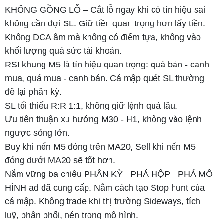
KHÔNG GỒNG LỖ – Cắt lỗ ngay khi có tín hiệu sai
không cần đợi SL. Giữ tiền quan trọng hơn lấy tiền.
Không DCA âm mà không có điểm tựa, không vào
khối lượng quá sức tài khoản.
RSI khung M5 là tín hiệu quan trọng: quá bán - canh
mua, quá mua - canh bán. Cá mập quét SL thường
để lại phân kỳ.
SL tối thiểu R:R 1:1, không giữ lệnh quá lâu.
Ưu tiên thuận xu hướng M30 - H1, không vào lệnh
ngược sóng lớn.
Buy khi nến M5 đóng trên MA20, Sell khi nến M5
đóng dưới MA20 sẽ tốt hơn.
Nắm vững ba chiêu PHÂN KỲ - PHÁ HỘP - PHÁ MÔ
HÌNH ad đã cung cấp. Nắm cách tạo Stop hunt của
cá mập. Không trade khi thị trường Sideways, tích
luỹ, phân phối, nén trong mô hình.