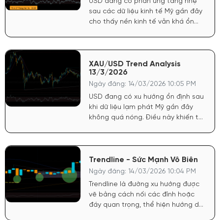
USD đang có phản ứng tăng nhẹ
sau các dữ liệu kinh tế Mỹ gần đây
cho thấy nền kinh tế vẫn khá ổn
định. Khi USD mạnh lên trong ngắn
hạn, vàng thường chịu áp lực điều
chỉnh.
XAU/USD Trend Analysis
13/3/2026
Ngày đăng: 14/03/2026 10:05 PM
USD đang có xu hướng ổn định sau
khi dữ liệu lạm phát Mỹ gần đây
không quá nóng. Điều này khiến thị
trường kỳ vọng FED vẫn giữ lập
trường thận trọng với việc hạ lãi
suất, tạo áp lực điều chỉnh ngắn
hạn cho vàng. Chứng khoán Mỹ
Trendline - Sức Mạnh Vô Biên
duy trì đà tăng nhẹ nhờ tâm lý lạc
Ngày đăng: 14/03/2026 10:04 PM
quan về kinh tế. Khi chứng khoán
Trendline là đường xu hướng được
ổn định, dòng tiền có xu hướng rời
vẽ bằng cách nối các đỉnh hoặc
tài sản trú ẩn, khiến vàng bị chốt
đáy quan trọng, thể hiện hướng di
lời ngắn hạn.
chuyển chủ đạo của giá (uptrend,