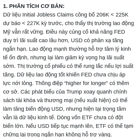
1. PHÂN TÍCH CƠ BẢN:
Dữ liệu Initial Jobless Claims công bố 206K < 225K
dự báo < 227K kỳ trước, cho thấy thị trường lao động
Mỹ vẫn rất vững. Điều này củng cố khả năng FED
duy trì lãi suất cao lâu hơn, USD có phản xạ tăng
ngắn hạn. Lao động mạnh thường hỗ trợ tâm lý kinh
tế ổn định, nhưng lại làm giảm kỳ vọng hạ lãi suất
sớm. Thị trường cổ phiếu có thể rung lắc nếu lợi suất
tăng. Dữ liệu lao động tốt khiến FED chưa chịu áp
lực nới lỏng. Thông điệp “higher for longer” có thêm
cơ sở. Các phát biểu của Trump xoay quanh chính
sách tài khóa và thương mại (nếu xuất hiện) có thể
làm tăng biến động USD, nhưng hiện tại trọng tâm
vẫn là dữ liệu kinh tế. Dòng vốn ETF chưa có đột
biến lớn. Nếu USD tiếp tục mạnh lên, ETF có thể tạm
chững lại trong ngắn hạn không hỗ trợ vàng.