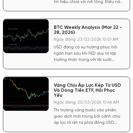
tín hiệu chưa vội nới lỏng. Điều này
tạo áp lực giảm trực tiếp lên vàng
trong ngắn hạn. Chứng khoán Mỹ
suy yếu khiến dòng tiền bị rút ra để
bổ sung thanh khoản, và vàng trở
BTC Weekly Analysis (Mar 22 -
28, 2026)
thành tài sản bị bán thay vì được
mua vào
Ngày đăng: 23/03/2026 10:01 AM
USD đang có xu hướng phục hồi
ngắn hạn sau khi FED duy trì lập
trường thận trọng với lãi suất,
khiến dòng tiền quay lại tài sản an
toàn. Điều này tạo áp lực nhất
định lên các tài sản rủi ro như BTC
trong ngắn hạn
Vàng Chịu Áp Lực Kép Từ USD
Và Dòng Tiền ETF, Hồi Phục
Yếu
Ngày đăng: 20/03/2026 10:46 AM
Thị trường vàng bước vào phiên
giao dịch mới trong bối cảnh chịu
áp lực rõ rệt từ phía đồng USD.
Việc FED tiếp tục duy trì lập trường