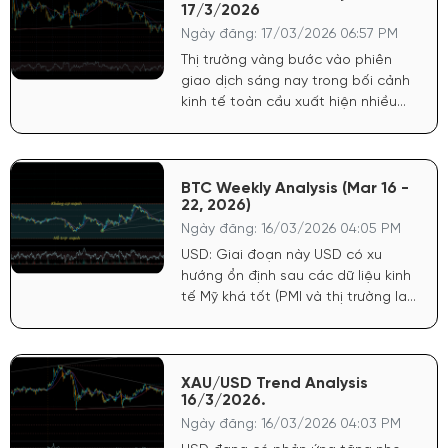
17/3/2026
trú ẩn vào vàng chưa thực sự bùng
nổ
Ngày đăng: 17/03/2026 06:57 PM
Thị trường vàng bước vào phiên
giao dịch sáng nay trong bối cảnh
kinh tế toàn cầu xuất hiện nhiều
tín hiệu trái chiều, khiến tâm lý nhà
đầu tư trở nên thận trọng. Một
trong những yếu tố đáng chú ý
nhất là sự tăng mạnh của giá dầu
BTC Weekly Analysis (Mar 16 -
22, 2026)
khi căng thẳng địa chính trị tại
Trung Đông tiếp tục leo thang
Ngày đăng: 16/03/2026 04:05 PM
USD: Giai đoạn này USD có xu
hướng ổn định sau các dữ liệu kinh
tế Mỹ khá tốt (PMI và thị trường lao
động). Khi USD không tăng mạnh,
áp lực giảm lên BTC cũng không
quá lớn
XAU/USD Trend Analysis
16/3/2026.
Ngày đăng: 16/03/2026 04:03 PM