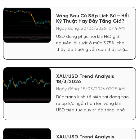
diều hâu khiến lợi suất giữ ở mức
cao, qua đó hút dòng tiền quay lại
đồng bạc xanh và gây bất lợi trực
Vàng Sau Cú Sập Lịch Sử – Hồi
Kỹ Thuật Hay Bẫy Tăng Giá?
tiếp cho vàng - tài sản không sinh
lãi.
Ngày đăng: 20/03/2026 10:44 AM
USD đang phục hồi khi FED giữ
nguyên lãi suất ở mức 3.75%, cho
thấy lập trường vẫn còn thắt chặt
và chưa sẵn sàng nới lỏng. Điều
này tạo áp lực trực tiếp lên vàng
trong ngắn hạn
XAU/USD Trend Analysis
18/3/2026
Ngày đăng: 18/03/2026 09:28 AM
Bức tranh kinh tế hiện tại đang tạo
ra áp lực ngắn hạn lên vàng khi
USD tiếp tục duy trì đà tăng, phản
ánh kỳ vọng lãi suất cao kéo dài.
Trong khi đó, chứng khoán Mỹ tăng
nhẹ cho thấy dòng tiền vẫn chưa
rời bỏ tài sản rủi ro, khiến nhu cầu
XAU/USD Trend Analysis