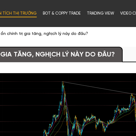
N TÍCH THỊ TRƯỜNG
BOT & COPPY TRADE
TRADING VIEW
VIDEO C
n chính trị gia tăng, nghịch lý này do đâu?
 GIA TĂNG, NGHỊCH LÝ NÀY DO ĐÂU?