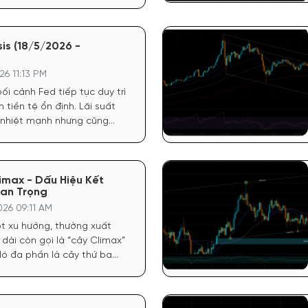
Điều này khiến FED có cơ sở
lộ trình nới lỏng tiền tệ,
ng lực tăng giá mạnh nhất
is (18/5/2026 -
6 11:13 PM
ối cảnh Fed tiếp tục duy trì
 tiền tệ ổn định. Lãi suất
 nhiệt mạnh nhưng cũng
, tạo môi trường thuận lợi
ở các tài sản rủi ro.
imax - Dấu Hiệu Kết
an Trọng
26 09:11 AM
ột xu hướng, thường xuất
 dài còn gọi là “cây Climax”
Nó đa phần là cây thứ ba