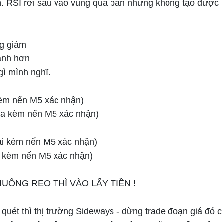
. RSI rơi sâu vào vùng quá bán nhưng không tạo được bậ
ng giảm
mạnh hơn
gì mình nghĩ.
 kèm nến M5 xác nhận)
qua kèm nến M5 xác nhận)
lại kèm nến M5 xác nhận)
ua kèm nến M5 xác nhận)
UÔNG REO THÌ VÀO LẤY TIỀN !
quét thì thị trường Sideways - dừng trade đoạn giá đó c