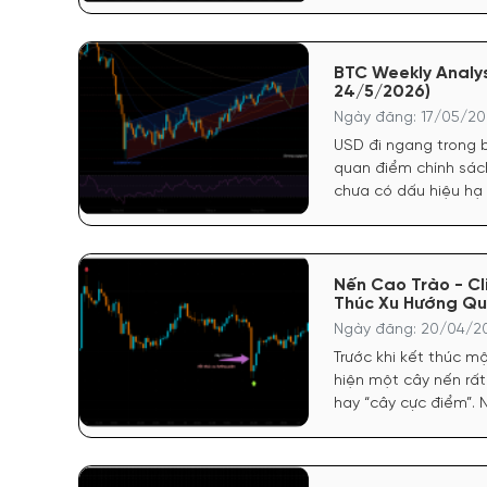
mạnh cho đồng USD. 
vững chắc để trì hoãn 
trực tiếp tước đi độ
của vàng.
BTC Weekly Analys
24/5/2026)
Ngày đăng: 17/05/202
USD đi ngang trong b
quan điểm chính sách
chưa có dấu hiệu hạ
không siết chặt thêm
cho dòng tiền lưu trú 
Nến Cao Trào - Cl
Thúc Xu Hướng Qu
Ngày đăng: 20/04/20
Trước khi kết thúc m
hiện một cây nến rất
hay “cây cực điểm”. 
trong xu hướng.