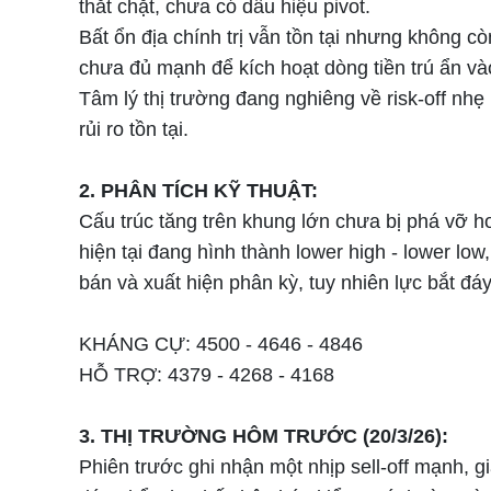
thắt chặt, chưa có dấu hiệu pivot.
Bất ổn địa chính trị vẫn tồn tại nhưng không còn
chưa đủ mạnh để kích hoạt dòng tiền trú ẩn và
Tâm lý thị trường đang nghiêng về risk-off nhẹ
rủi ro tồn tại.
2. PHÂN TÍCH KỸ THUẬT:
Cấu trúc tăng trên khung lớn chưa bị phá vỡ h
hiện tại đang hình thành lower high - lower lo
bán và xuất hiện phân kỳ, tuy nhiên lực bắt đá
KHÁNG CỰ: 4500 - 4646 - 4846
HỖ TRỢ: 4379 - 4268 - 4168
3. THỊ TRƯỜNG HÔM TRƯỚC (20/3/26):
Phiên trước ghi nhận một nhịp sell-off mạnh, g