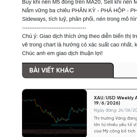
Buy khi nến M5 đóng trên MA20, Sell khi nến 
Nắm vững ba chiêu PHÂN KỲ - PHÁ HỘP - PHÁ 
Sideways, tích luỹ, phân phối, nén trong mô hì
-----------------------------------
Chú ý: Giao dịch thích ứng theo diễn biến thị
vẽ trong chart là hướng có xác suất cao nhất, 
Chúc anh em giao dịch thuận lợi!
BÀI VIẾT KHÁC
XAU/USD Weekly A
19/6/2026)
Ngày đăng: 24/06/20
Thị trường Vàng đang
lớn từ nhiều yếu tố v
của Mỹ công bố tích 