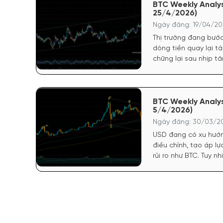
BTC Weekly Analys
25/4/2026)
Ngày đăng: 19/04/20
Thị trường đang bước 
dòng tiền quay lại tà
chững lại sau nhịp t
cho crypto hồi phục.
tích cực, phản ánh kỳ
đó hỗ trợ tâm lý cho 
BTC Weekly Analys
5/4/2026)
Ngày đăng: 30/03/20
USD đang có xu hướn
điều chỉnh, tạo áp lự
rủi ro như BTC. Tuy n
vẫn chưa bị siết chặ
cơ vẫn còn hiện diện
trạng thái giằng co, 
phản ánh tâm lý thận