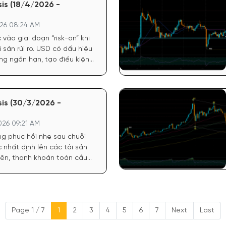
is (18/4/2026 -
26 08:24 AM
vào giai đoạn “risk-on” khi
i sản rủi ro. USD có dấu hiệu
ăng ngắn hạn, tạo điều kiện
 Chứng khoán Mỹ duy trì đà
 vọng kinh tế ổn định, qua
Bitcoin.
is (30/3/2026 -
26 09:21 AM
g phục hồi nhẹ sau chuỗi
c nhất định lên các tài sản
hiên, thanh khoản toàn cầu
t mạnh, nên dòng tiền đầu
. Chứng khoán Mỹ duy trì
chưa có xu hướng rõ ràng,
 trọng của dòng tiền lớn
Page 1 / 7
1
2
3
4
5
6
7
Next
Last