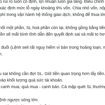
rủi ro luôn cố định, lợi nhuận luôn gia tăng. Điều chỉn
 xác định mức lỗ ngày khoảng 9% vốn. Chia nhỏ vốn, nộ
 phí trong vận hành hệ thống giao dịch, không để thua lớ
hốt một phần, SL hoà phần còn lại, không gồng bằng tiền
ền sẽ mất bình tĩnh dẫn đến quyết định sai và mất to hơ
 đuổi (Lệnh sell rất nguy hiểm vì bán trong hoảng loạn,
n.
ai không cần đợi SL. Giữ tiền quan trọng hơn lấy tiền
o khối lượng quá sức tài khoản.
- canh mua, quá mua - canh bán. Cá mập quét SL thường
lệnh ngược sóng lớn.