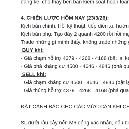
đáng kể, cho thấy bên bán kiểm soát hoàn toàn
4. CHIẾN LƯỢC HÔM NAY (23/3/26):
Kịch bản chính: Hồi kỹ thuật, tiếp diễn xu hướ
Kịch bản phụ: Tạo đáy 2 quanh 4200 rồi hồi 
Trade những gì mình thấy, không trade những 
BUY khi:
- Giá chạm hỗ trợ 4379 - 4268 - 4168 (bật lại
- Giá phá kháng cự 4500 - 4646 - 4846 (phá 
SELL khi:
- Giá chạm kháng cự 4500 - 4646 - 4846 (bật 
- Giá thủng hỗ trợ 4379 - 4268 - 4168 (phá q
ĐẶT CẢNH BÁO CHO CÁC MỨC CẢN KHI CH
SL dưới râu cây nến M5 đóng xác nhận, nếu bị 