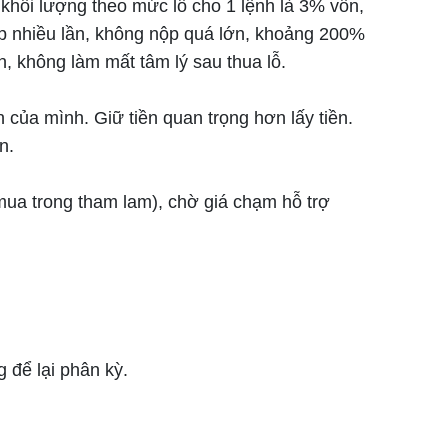
h khối lượng theo mức lỗ cho 1 lệnh là 3% vốn,
p nhiều lần, không nộp quá lớn, khoảng 200%
n, không làm mất tâm lý sau thua lỗ.
 của mình. Giữ tiền quan trọng hơn lấy tiền.
n.
 mua trong tham lam), chờ giá chạm hỗ trợ
.
 để lại phân kỳ.