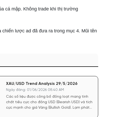
cá mập. Không trade khi thị trường
 chiến lược ad đã đưa ra trong mục 4. Mũi tên
XAU/USD Trend Analysis 29/5/2026
Ngày đăng: 01/06/2026 08:40 AM
Các số liệu được công bố đồng loạt mang tính
chất tiêu cực cho đồng USD (Bearish USD) và tích
cực mạnh cho giá Vàng (Bullish Gold). Lạm phát
hạ nhiệt: Chỉ số giá PCE cốt lõi hàng tháng chỉ