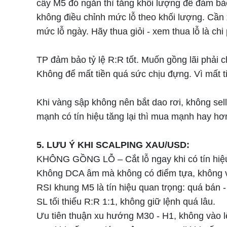
cây M5 đó ngắn thì tăng khối lượng để đảm bảo 
không điều chỉnh mức lỗ theo khối lượng. Cần
mức lỗ ngày. Hãy thua giỏi - xem thua lỗ là chi
TP đảm bảo tỷ lệ R:R tốt. Muốn gồng lãi phải c
Không để mất tiền quá sức chịu đựng. Vì mất ti
Khi vàng sập không nên bắt dao rơi, không sell
mạnh có tín hiệu tăng lại thì mua mạnh hay hơ
5. LƯU Ý KHI SCALPING XAU/USD:
KHÔNG GỒNG LỖ – Cắt lỗ ngay khi có tín hiệu s
Không DCA âm mà không có điểm tựa, không và
RSI khung M5 là tín hiệu quan trọng: quá bán 
SL tối thiểu R:R 1:1, không giữ lệnh quá lâu.
Ưu tiên thuận xu hướng M30 - H1, không vào 