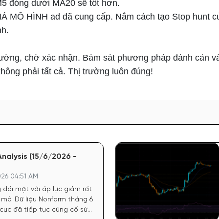
M5 đóng dưới MA20 sẽ tốt hơn.
MÔ HÌNH ad đã cung cấp. Nắm cách tạo Stop hunt của 
nh.
 trường, chờ xác nhận. Bám sát phương pháp đánh cản và
không phải tất cả. Thị trường luôn đúng!
nalysis (15/6/2026 -
26 04:51 AM
 đối mặt với áp lực giảm rất
ĩ mô. Dữ liệu Nonfarm tháng 6
cực đã tiếp tục củng cố sức