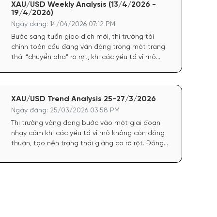
XAU/USD Weekly Analysis (13/4/2026 -
19/4/2026)
Ngày đăng: 14/04/2026 07:12 PM
Bước sang tuần giao dịch mới, thị trường tài
chính toàn cầu đang vận động trong một trạng
thái “chuyển pha” rõ rệt, khi các yếu tố vĩ mô
không còn đồng thuận như giai đoạn trước. Đồng
USD, sau chuỗi tăng mạnh nhờ lợi suất cao và kỳ
vọng chính sách cứng rắn từ FED, hiện đã có dấu
hiệu chững lại, tạo ra khoảng trống cho các tài
XAU/USD Trend Analysis 25-27/3/2026
sản trú ẩn như vàng hồi phục.
Ngày đăng: 25/03/2026 03:58 PM
Thị trường vàng đang bước vào một giai đoạn
nhạy cảm khi các yếu tố vĩ mô không còn đồng
thuận, tạo nên trạng thái giằng co rõ rệt. Đồng
USD tiếp tục duy trì sức mạnh trong bối cảnh
Cục Dự trữ Liên bang Mỹ (FED) chưa phát đi tín
hiệu rõ ràng về việc hạ lãi suất. Chính điều này
khiến vàng gặp áp lực trung hạn, bởi chi phí cơ
hội nắm giữ tài sản không sinh lãi vẫn ở mức cao.