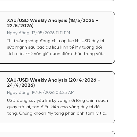
đạt 0.2% (thấp hơn dự báo 0.3%). Chỉ số giá GDP
sơ bộ cũng giảm còn 3.5% (dự báo 3.6%).
XAU/USD Weekly Analysis (18/5/2026 -
22/5/2026)
Ngày đăng: 17/05/2026 11:11 PM
Thị trường vàng đang chịu áp lực khi USD duy trì
sức mạnh sau các dữ liệu kinh tế Mỹ tương đối
tích cực. FED vẫn giữ quan điểm thận trọng với
lạm phát, khiến kỳ vọng hạ lãi suất chưa đủ
mạnh để hỗ trợ vàng bứt phá.
XAU/USD Weekly Analysis (20/4/2026 -
24/4/2026)
Ngày đăng: 19/04/2026 08:25 AM
USD đang suy yếu khi kỳ vọng nới lỏng chính sách
quay trở lại, tạo điều kiện cho vàng duy trì đà
tăng. Chứng khoán Mỹ tăng phản ánh tâm lý tích
cực, dòng tiền có xu hướng quay lại tài sản rủi ro
nhưng không làm giảm sức hút của vàng do yếu
tố phòng hộ vẫn còn.