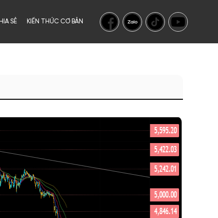
HIA SẺ
KIẾN THỨC CƠ BẢN