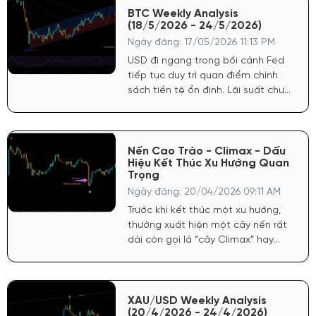
0.2% (thấp hơn dự báo 0.3%). Chỉ
BTC Weekly Analysis
(18/5/2026 - 24/5/2026)
số giá GDP sơ bộ cũng giảm còn
3.5% (dự báo 3.6%).
Ngày đăng: 17/05/2026 11:13 PM
USD đi ngang trong bối cảnh Fed
tiếp tục duy trì quan điểm chính
sách tiền tệ ổn định. Lãi suất chưa
có dấu hiệu hạ nhiệt mạnh nhưng
cũng không siết chặt thêm, tạo
môi trường thuận lợi cho dòng tiền
lưu trú ở các tài sản rủi ro.
Nến Cao Trào - Climax - Dấu
Hiệu Kết Thúc Xu Hướng Quan
Trọng
Ngày đăng: 20/04/2026 09:11 AM
Trước khi kết thúc một xu hướng,
thường xuất hiện một cây nến rất
dài còn gọi là “cây Climax” hay
“cây cực điểm”. Nó đa phần là cây
thứ ba trong xu hướng.
XAU/USD Weekly Analysis
(20/4/2026 - 24/4/2026)