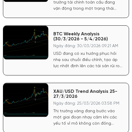
trường tài chính toàn cầu đang
vận động trong một trạng thái
“chuyển pha” rõ rệt, khi các yếu tố
vĩ mô không còn đồng thuận như
giai đoạn trước. Đồng USD, sau
chuỗi tăng mạnh nhờ lợi suất cao
BTC Weekly Analysis
(30/3/2026 - 5/4/2026)
và kỳ vọng chính sách cứng rắn từ
FED, hiện đã có dấu hiệu chững lại,
Ngày đăng: 30/03/2026 09:21 AM
tạo ra khoảng trống cho các tài
USD đang có xu hướng phục hồi
sản trú ẩn như vàng hồi phục.
nhẹ sau chuỗi điều chỉnh, tạo áp
lực nhất định lên các tài sản rủi ro
như BTC. Tuy nhiên, thanh khoản
toàn cầu vẫn chưa bị siết chặt
mạnh, nên dòng tiền đầu cơ vẫn
còn hiện diện. Chứng khoán Mỹ
XAU/USD Trend Analysis 25-
27/3/2026
duy trì trạng thái giằng co, chưa có
xu hướng rõ ràng, phản ánh tâm lý
Ngày đăng: 25/03/2026 03:58 PM
thận trọng của dòng tiền lớn
Thị trường vàng đang bước vào
một giai đoạn nhạy cảm khi các
yếu tố vĩ mô không còn đồng
thuận, tạo nên trạng thái giằng co