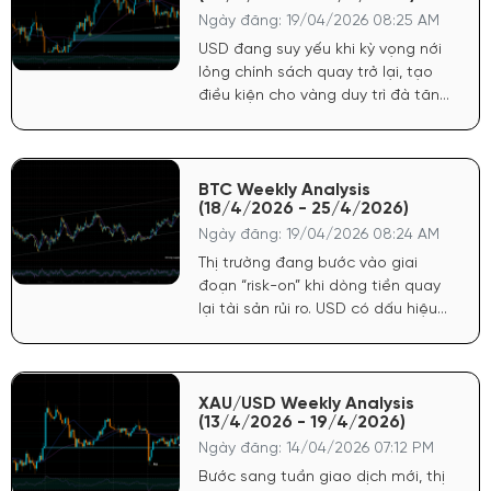
Ngày đăng: 19/04/2026 08:25 AM
USD đang suy yếu khi kỳ vọng nới
lỏng chính sách quay trở lại, tạo
điều kiện cho vàng duy trì đà tăng.
Chứng khoán Mỹ tăng phản ánh
tâm lý tích cực, dòng tiền có xu
hướng quay lại tài sản rủi ro nhưng
không làm giảm sức hút của vàng
BTC Weekly Analysis
(18/4/2026 - 25/4/2026)
do yếu tố phòng hộ vẫn còn.
Ngày đăng: 19/04/2026 08:24 AM
Thị trường đang bước vào giai
đoạn “risk-on” khi dòng tiền quay
lại tài sản rủi ro. USD có dấu hiệu
chững lại sau nhịp tăng ngắn hạn,
tạo điều kiện cho crypto hồi phục.
Chứng khoán Mỹ duy trì đà tích
cực, phản ánh kỳ vọng kinh tế ổn
XAU/USD Weekly Analysis
(13/4/2026 - 19/4/2026)
định, qua đó hỗ trợ tâm lý cho
Bitcoin.
Ngày đăng: 14/04/2026 07:12 PM
Bước sang tuần giao dịch mới, thị