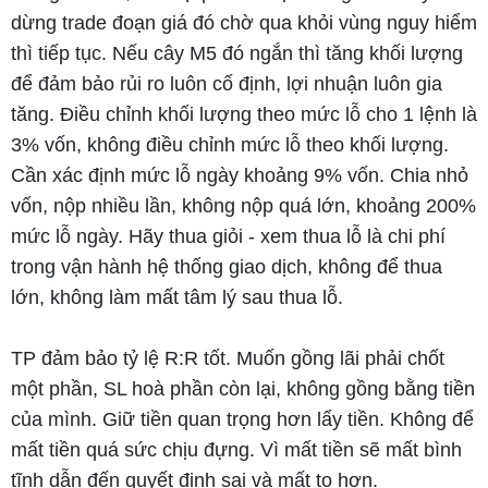
dừng trade đoạn giá đó chờ qua khỏi vùng nguy hiểm
thì tiếp tục. Nếu cây M5 đó ngắn thì tăng khối lượng
để đảm bảo rủi ro luôn cố định, lợi nhuận luôn gia
tăng. Điều chỉnh khối lượng theo mức lỗ cho 1 lệnh là
3% vốn, không điều chỉnh mức lỗ theo khối lượng.
Cần xác định mức lỗ ngày khoảng 9% vốn. Chia nhỏ
vốn, nộp nhiều lần, không nộp quá lớn, khoảng 200%
mức lỗ ngày. Hãy thua giỏi - xem thua lỗ là chi phí
trong vận hành hệ thống giao dịch, không để thua
lớn, không làm mất tâm lý sau thua lỗ.
TP đảm bảo tỷ lệ R:R tốt. Muốn gồng lãi phải chốt
một phần, SL hoà phần còn lại, không gồng bằng tiền
của mình. Giữ tiền quan trọng hơn lấy tiền. Không để
mất tiền quá sức chịu đựng. Vì mất tiền sẽ mất bình
tĩnh dẫn đến quyết định sai và mất to hơn.