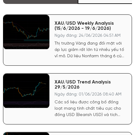
XAU/USD Weekly Analysis
(15/6/2026 - 19/6/2026)
Ngày đăng: 24/06/2026 04:51 AM
Thị trường Vàng đang đối mặt với
áp lực giảm rất lớn từ nhiều yếu tố
vĩ mô. Dữ liệu Nonfarm tháng 6 của
Mỹ công bố tích cực đã tiếp tục
củng cố sức mạnh cho đồng USD.
Điều này khiến FED có cơ sở vững
chắc để trì hoãn lộ trình nới lỏng
XAU/USD Trend Analysis
29/5/2026
tiền tệ, trực tiếp tước đi động lực
tăng giá mạnh nhất của vàng.
Ngày đăng: 01/06/2026 08:40 AM
Các số liệu được công bố đồng
loạt mang tính chất tiêu cực cho
đồng USD (Bearish USD) và tích
cực mạnh cho giá Vàng (Bullish
Gold). Lạm phát hạ nhiệt: Chỉ số
giá PCE cốt lõi hàng tháng chỉ đạt