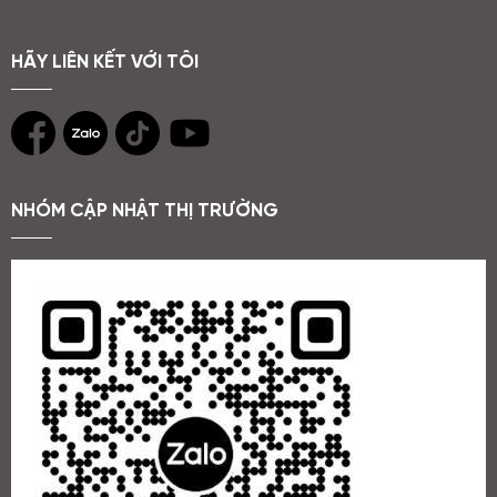
HÃY LIÊN KẾT VỚI TÔI
NHÓM CẬP NHẬT THỊ TRƯỜNG