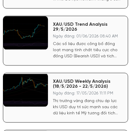
Mỹ công bố tích cực đã tiếp tục
củng cố sức mạnh cho đồng USD.
Điều này khiến FED có cơ sở vững
chắc để trì hoãn lộ trình nới lỏng
XAU/USD Trend Analysis
29/5/2026
tiền tệ, trực tiếp tước đi động lực
tăng giá mạnh nhất của vàng.
Ngày đăng: 01/06/2026 08:40 AM
Các số liệu được công bố đồng
loạt mang tính chất tiêu cực cho
đồng USD (Bearish USD) và tích
cực mạnh cho giá Vàng (Bullish
Gold). Lạm phát hạ nhiệt: Chỉ số
giá PCE cốt lõi hàng tháng chỉ đạt
0.2% (thấp hơn dự báo 0.3%). Chỉ
XAU/USD Weekly Analysis
(18/5/2026 - 22/5/2026)
số giá GDP sơ bộ cũng giảm còn
3.5% (dự báo 3.6%).
Ngày đăng: 17/05/2026 11:11 PM
Thị trường vàng đang chịu áp lực
khi USD duy trì sức mạnh sau các
dữ liệu kinh tế Mỹ tương đối tích
cực. FED vẫn giữ quan điểm thận
trọng với lạm phát, khiến kỳ vọng