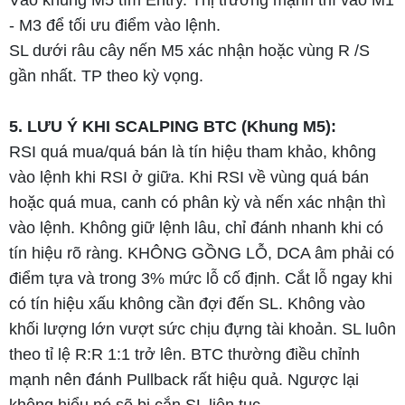
- M3 để tối ưu điểm vào lệnh.
SL dưới râu cây nến M5 xác nhận hoặc vùng R /S
gần nhất. TP theo kỳ vọng.
5. LƯU Ý KHI SCALPING BTC (Khung M5):
RSI quá mua/quá bán là tín hiệu tham khảo, không
vào lệnh khi RSI ở giữa. Khi RSI về vùng quá bán
hoặc quá mua, canh có phân kỳ và nến xác nhận thì
vào lệnh. Không giữ lệnh lâu, chỉ đánh nhanh khi có
tín hiệu rõ ràng. KHÔNG GỒNG LỖ, DCA âm phải có
điểm tựa và trong 3% mức lỗ cố định. Cắt lỗ ngay khi
có tín hiệu xấu không cần đợi đến SL. Không vào
khối lượng lớn vượt sức chịu đựng tài khoản. SL luôn
theo tỉ lệ R:R 1:1 trở lên. BTC thường điều chỉnh
mạnh nên đánh Pullback rất hiệu quả. Ngược lại
không hiểu nó sẽ bị cắn SL liên tục.