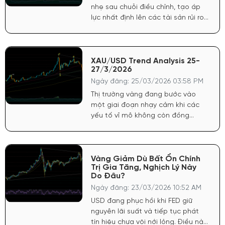
sản trú ẩn như vàng hồi phục.
nhẹ sau chuỗi điều chỉnh, tạo áp
lực nhất định lên các tài sản rủi ro
như BTC. Tuy nhiên, thanh khoản
toàn cầu vẫn chưa bị siết chặt
mạnh, nên dòng tiền đầu cơ vẫn
còn hiện diện. Chứng khoán Mỹ
XAU/USD Trend Analysis 25-
27/3/2026
duy trì trạng thái giằng co, chưa có
xu hướng rõ ràng, phản ánh tâm lý
Ngày đăng: 25/03/2026 03:58 PM
thận trọng của dòng tiền lớn
Thị trường vàng đang bước vào
một giai đoạn nhạy cảm khi các
yếu tố vĩ mô không còn đồng
thuận, tạo nên trạng thái giằng co
rõ rệt. Đồng USD tiếp tục duy trì
sức mạnh trong bối cảnh Cục Dự
trữ Liên bang Mỹ (FED) chưa phát đi
Vàng Giảm Dù Bất Ổn Chính
Trị Gia Tăng, Nghịch Lý Này
tín hiệu rõ ràng về việc hạ lãi suất.
Do Đâu?
Chính điều này khiến vàng gặp áp
Ngày đăng: 23/03/2026 10:52 AM
lực trung hạn, bởi chi phí cơ hội
nắm giữ tài sản không sinh lãi vẫn
USD đang phục hồi khi FED giữ
ở mức cao.
nguyên lãi suất và tiếp tục phát
tín hiệu chưa vội nới lỏng. Điều này