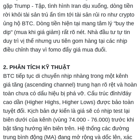
gặp Trump - Tập, tình hình Iran dịu xuống, dòng tiền
rời khỏi tài sản trú ẩn tìm tới tài sản rủi ro như crypto
ủng hộ BTC. Dòng tiền hiện tại mang tâm lý "buy the
dip" (mua khi giá giảm) rất rõ nét. Nhà đầu tư tự tin
duy trì vị thế nhưng ưu tiên gom hàng tại các nhịp
điều chỉnh thay vì fomo đẩy giá mua đuổi.
2. PHÂN TÍCH KỸ THUẬT
BTC tiếp tục di chuyển nhịp nhàng trong một kênh
giá tăng (ascending channel) trung hạn rõ rệt và hoàn
toàn chưa có dấu hiệu bị phá vỡ. Cấu trúc đỉnh/đáy
cao dần (Higher Highs, Higher Lows) được bảo toàn
tuyệt đối. Kịch bản dự kiến là giá sẽ có nhịp test lại
biên dưới của kênh (vùng 74.000 - 76.000) trước khi
bật tăng hướng lên biên trên. Hệ thống các đường
trung bình động (MA) đang mở rộng và dốc lên, xác