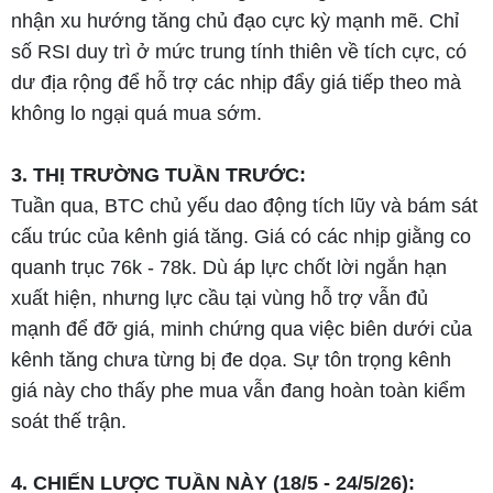
nhận xu hướng tăng chủ đạo cực kỳ mạnh mẽ. Chỉ
số RSI duy trì ở mức trung tính thiên về tích cực, có
dư địa rộng để hỗ trợ các nhịp đẩy giá tiếp theo mà
không lo ngại quá mua sớm.
3. THỊ TRƯỜNG TUẦN TRƯỚC:
Tuần qua, BTC chủ yếu dao động tích lũy và bám sát
cấu trúc của kênh giá tăng. Giá có các nhịp giằng co
quanh trục 76k - 78k. Dù áp lực chốt lời ngắn hạn
xuất hiện, nhưng lực cầu tại vùng hỗ trợ vẫn đủ
mạnh để đỡ giá, minh chứng qua việc biên dưới của
kênh tăng chưa từng bị đe dọa. Sự tôn trọng kênh
giá này cho thấy phe mua vẫn đang hoàn toàn kiểm
soát thế trận.
4. CHIẾN LƯỢC TUẦN NÀY (18/5 - 24/5/26):