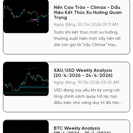
hạ lãi suất chưa đủ mạnh để hỗ
trợ vàng bứt phá.
Nến Cao Trào - Climax - Dấu
Hiệu Kết Thúc Xu Hướng Quan
Trọng
Ngày đăng: 20/04/2026 09:11 AM
Trước khi kết thúc một xu hướng,
thường xuất hiện một cây nến rất
dài còn gọi là “cây Climax” hay
“cây cực điểm”. Nó đa phần là cây
thứ ba trong xu hướng.
XAU/USD Weekly Analysis
(20/4/2026 - 24/4/2026)
Ngày đăng: 19/04/2026 08:25 AM
USD đang suy yếu khi kỳ vọng nới
lỏng chính sách quay trở lại, tạo
điều kiện cho vàng duy trì đà tăng.
Chứng khoán Mỹ tăng phản ánh
tâm lý tích cực, dòng tiền có xu
hướng quay lại tài sản rủi ro nhưng
không làm giảm sức hút của vàng
BTC Weekly Analysis