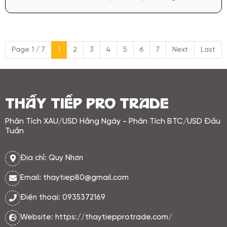
tạo áp lực giảm trực tiếp lên vàng
trong ngắn hạn. Chứng khoán Mỹ
suy yếu khiến dòng tiền bị rút ra để
bổ sung thanh khoản, và vàng trở
Page 1 / 7
1
2
3
4
5
6
7
Next
Last
thành tài sản bị bán thay vì được
mua vào
THẦY TIẾP PRO TRADE
Phân Tích XAU/USD Hằng Ngày - Phân Tích BTC/USD Đầu
Tuần
Địa chỉ: Quy Nhơn
Email: thaytiep80@gmail.com
Điện thoại: 0935372169
Website: https://thaytiepprotrade.com/