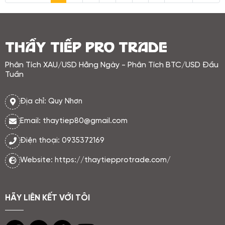
Chính điều này khiến vàng gặp áp
lực trung hạn, bởi chi phí cơ hội
nắm giữ tài sản không sinh lãi vẫn
ở mức cao.
THẦY TIẾP PRO TRADE
Phân Tích XAU/USD Hằng Ngày - Phân Tích BTC/USD Đầu
Tuần
Địa chỉ: Quy Nhơn
Email: thaytiep80@gmail.com
Điện thoại: 0935372169
Website: https://thaytiepprotrade.com/
HÃY LIÊN KẾT VỚI TÔI