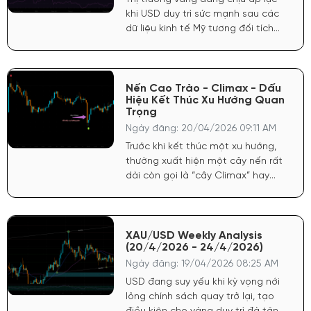
khi USD duy trì sức mạnh sau các
dữ liệu kinh tế Mỹ tương đối tích
cực. FED vẫn giữ quan điểm thận
trọng với lạm phát, khiến kỳ vọng
hạ lãi suất chưa đủ mạnh để hỗ
trợ vàng bứt phá.
Nến Cao Trào - Climax - Dấu
Hiệu Kết Thúc Xu Hướng Quan
Trọng
Ngày đăng: 20/04/2026 09:11 AM
Trước khi kết thúc một xu hướng,
thường xuất hiện một cây nến rất
dài còn gọi là “cây Climax” hay
“cây cực điểm”. Nó đa phần là cây
thứ ba trong xu hướng.
XAU/USD Weekly Analysis
(20/4/2026 - 24/4/2026)
Ngày đăng: 19/04/2026 08:25 AM
USD đang suy yếu khi kỳ vọng nới
lỏng chính sách quay trở lại, tạo