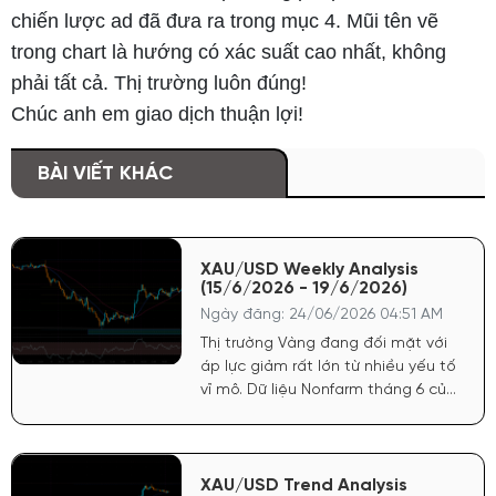
chiến lược ad đã đưa ra trong mục 4. Mũi tên vẽ
trong chart là hướng có xác suất cao nhất, không
phải tất cả. Thị trường luôn đúng!
Chúc anh em giao dịch thuận lợi!
BÀI VIẾT KHÁC
XAU/USD Weekly Analysis
(15/6/2026 - 19/6/2026)
Ngày đăng: 24/06/2026 04:51 AM
Thị trường Vàng đang đối mặt với
áp lực giảm rất lớn từ nhiều yếu tố
vĩ mô. Dữ liệu Nonfarm tháng 6 của
Mỹ công bố tích cực đã tiếp tục
củng cố sức mạnh cho đồng USD.
Điều này khiến FED có cơ sở vững
chắc để trì hoãn lộ trình nới lỏng
XAU/USD Trend Analysis