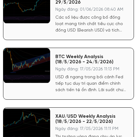
29/5/2026
tiền tệ, trực tiếp tước đi động lực
tăng giá mạnh nhất của vàng.
Ngày đăng: 01/06/2026 08:40 AM
Các số liệu được công bố đồng
loạt mang tính chất tiêu cực cho
đồng USD (Bearish USD) và tích
cực mạnh cho giá Vàng (Bullish
Gold). Lạm phát hạ nhiệt: Chỉ số
giá PCE cốt lõi hàng tháng chỉ đạt
0.2% (thấp hơn dự báo 0.3%). Chỉ
BTC Weekly Analysis
(18/5/2026 - 24/5/2026)
số giá GDP sơ bộ cũng giảm còn
3.5% (dự báo 3.6%).
Ngày đăng: 17/05/2026 11:13 PM
USD đi ngang trong bối cảnh Fed
tiếp tục duy trì quan điểm chính
sách tiền tệ ổn định. Lãi suất chưa
có dấu hiệu hạ nhiệt mạnh nhưng
cũng không siết chặt thêm, tạo
môi trường thuận lợi cho dòng tiền
lưu trú ở các tài sản rủi ro.
XAU/USD Weekly Analysis
(18/5/2026 - 22/5/2026)
Ngày đăng: 17/05/2026 11:11 PM
Thị trường vàng đang chịu áp lực