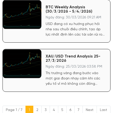
giai đoạn trước. Đồng USD, sau
chuỗi tăng mạnh nhờ lợi suất cao
BTC Weekly Analysis
(30/3/2026 - 5/4/2026)
và kỳ vọng chính sách cứng rắn từ
FED, hiện đã có dấu hiệu chững lại,
Ngày đăng: 30/03/2026 09:21 AM
tạo ra khoảng trống cho các tài
USD đang có xu hướng phục hồi
sản trú ẩn như vàng hồi phục.
nhẹ sau chuỗi điều chỉnh, tạo áp
lực nhất định lên các tài sản rủi ro
như BTC. Tuy nhiên, thanh khoản
toàn cầu vẫn chưa bị siết chặt
mạnh, nên dòng tiền đầu cơ vẫn
còn hiện diện. Chứng khoán Mỹ
XAU/USD Trend Analysis 25-
27/3/2026
duy trì trạng thái giằng co, chưa có
xu hướng rõ ràng, phản ánh tâm lý
Ngày đăng: 25/03/2026 03:58 PM
thận trọng của dòng tiền lớn
Thị trường vàng đang bước vào
một giai đoạn nhạy cảm khi các
yếu tố vĩ mô không còn đồng
thuận, tạo nên trạng thái giằng co
rõ rệt. Đồng USD tiếp tục duy trì
sức mạnh trong bối cảnh Cục Dự
trữ Liên bang Mỹ (FED) chưa phát đi
Page 1 / 7
1
2
3
4
5
6
7
Next
Last
tín hiệu rõ ràng về việc hạ lãi suất.