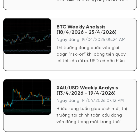
điều kiện cho vàng duy trì đà tăng.
Chứng khoán Mỹ tăng phản ánh
tâm lý tích cực, dòng tiền có xu
hướng quay lại tài sản rủi ro nhưng
không làm giảm sức hút của vàng
BTC Weekly Analysis
(18/4/2026 - 25/4/2026)
do yếu tố phòng hộ vẫn còn.
Ngày đăng: 19/04/2026 08:24 AM
Thị trường đang bước vào giai
đoạn “risk-on” khi dòng tiền quay
lại tài sản rủi ro. USD có dấu hiệu
chững lại sau nhịp tăng ngắn hạn,
tạo điều kiện cho crypto hồi phục.
Chứng khoán Mỹ duy trì đà tích
cực, phản ánh kỳ vọng kinh tế ổn
XAU/USD Weekly Analysis
(13/4/2026 - 19/4/2026)
định, qua đó hỗ trợ tâm lý cho
Bitcoin.
Ngày đăng: 14/04/2026 07:12 PM
Bước sang tuần giao dịch mới, thị
trường tài chính toàn cầu đang
vận động trong một trạng thái
“chuyển pha” rõ rệt, khi các yếu tố
vĩ mô không còn đồng thuận như