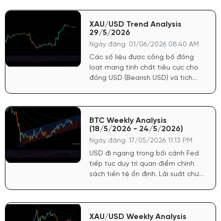
củng cố sức mạnh cho đồng USD.
Điều này khiến FED có cơ sở vững
chắc để trì hoãn lộ trình nới lỏng
XAU/USD Trend Analysis
29/5/2026
tiền tệ, trực tiếp tước đi động lực
tăng giá mạnh nhất của vàng.
Ngày đăng: 01/06/2026 08:40 AM
Các số liệu được công bố đồng
loạt mang tính chất tiêu cực cho
đồng USD (Bearish USD) và tích
cực mạnh cho giá Vàng (Bullish
Gold). Lạm phát hạ nhiệt: Chỉ số
giá PCE cốt lõi hàng tháng chỉ đạt
0.2% (thấp hơn dự báo 0.3%). Chỉ
BTC Weekly Analysis
(18/5/2026 - 24/5/2026)
số giá GDP sơ bộ cũng giảm còn
3.5% (dự báo 3.6%).
Ngày đăng: 17/05/2026 11:13 PM
USD đi ngang trong bối cảnh Fed
tiếp tục duy trì quan điểm chính
sách tiền tệ ổn định. Lãi suất chưa
có dấu hiệu hạ nhiệt mạnh nhưng
cũng không siết chặt thêm, tạo
môi trường thuận lợi cho dòng tiền
lưu trú ở các tài sản rủi ro.
XAU/USD Weekly Analysis