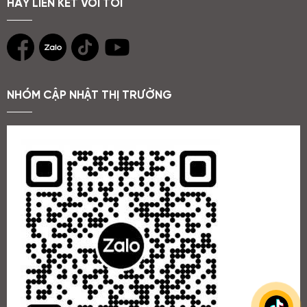
HÃY LIÊN KẾT VỚI TÔI
NHÓM CẬP NHẬT THỊ TRƯỜNG