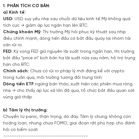
1. PHÂN TÍCH CƠ BẢN:
a) Kinh tế:
USD:
USD suy yếu nhẹ sau chuỗi dữ liệu kinh tế Mỹ không quá
tích cực → giảm áp lực ngắn hạn lên BTC.
Chứng khoán Mỹ:
Thị trường Mỹ hồi phục kỹ thuật sau nhịp
điều chỉnh mạnh, dòng tiền đầu cơ bắt đầu quay lại nhóm tài
sản rủi ro.
FED:
Kỳ vọng FED giữ nguyên lãi suất trong ngắn hạn, thị trường
bắt đầu “price in” kịch bản hạ lãi suất nửa sau năm, hỗ trợ trung
hạn cho BTC.
Chính sách:
Chưa có rủi ro pháp lý mới đáng kể với crypto
trong tuần qua, môi trường tương đối trung tính.
Dòng tiền ETF
ngừng bán tháo, xuất hiện các phiên mua ròng
nhẹ → cho thấy áp lực xả lớn đã qua, tổ chức bắt đầu quan sát
vùng giá thấp.
b) Tâm lý thị trường:
Chuyển từ panic, thận trọng, dò đáy. Tâm lý chung: không còn
hoảng loạn, nhưng chưa FOMO, giai đoạn rất phù hợp cho đánh
hồi có kiểm soát.
---------------------------------------