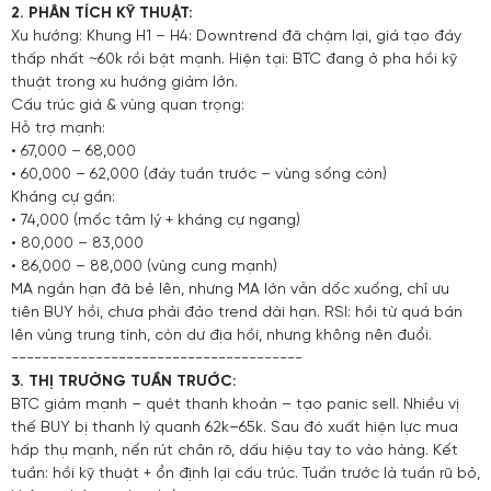
2. PHÂN TÍCH KỸ THUẬT:
Xu hướng: Khung H1 – H4: Downtrend đã chậm lại, giá tạo đáy
thấp nhất ~60k rồi bật mạnh. Hiện tại: BTC đang ở pha hồi kỹ
thuật trong xu hướng giảm lớn.
Cấu trúc giá & vùng quan trọng:
Hỗ trợ mạnh:
• 67,000 – 68,000
• 60,000 – 62,000 (đáy tuần trước – vùng sống còn)
Kháng cự gần:
• 74,000 (mốc tâm lý + kháng cự ngang)
• 80,000 – 83,000
• 86,000 – 88,000 (vùng cung mạnh)
MA ngắn hạn đã bẻ lên, nhưng MA lớn vẫn dốc xuống, chỉ ưu
tiên BUY hồi, chưa phải đảo trend dài hạn. RSI: hồi từ quá bán
lên vùng trung tính, còn dư địa hồi, nhưng không nên đuổi.
--------------------------------------
3. THỊ TRƯỜNG TUẦN TRƯỚC:
BTC giảm mạnh – quét thanh khoản – tạo panic sell. Nhiều vị
thế BUY bị thanh lý quanh 62k–65k. Sau đó xuất hiện lực mua
hấp thụ mạnh, nến rút chân rõ, dấu hiệu tay to vào hàng. Kết
tuần: hồi kỹ thuật + ổn định lại cấu trúc. Tuần trước là tuần rũ bỏ,