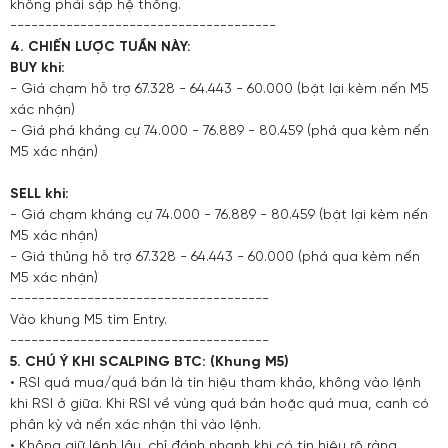
không phải sập hệ thống.
--------------------------------------
4. CHIẾN LƯỢC TUẦN NÀY:
BUY khi:
- Giá chạm hỗ trợ 67.328 - 64.443 - 60.000 (bật lại kèm nến M5
xác nhận)
- Giá phá kháng cự 74.000 - 76.889 - 80.459 (phá qua kèm nến
M5 xác nhận)
SELL khi:
- Giá chạm kháng cự 74.000 - 76.889 - 80.459 (bật lại kèm nến
M5 xác nhận)
- Giá thủng hỗ trợ 67.328 - 64.443 - 60.000 (phá qua kèm nến
M5 xác nhận)
-------------------------------------
Vào khung M5 tìm Entry.
-------------------------------------
5. CHÚ Ý KHI SCALPING BTC: (Khung M5)
• RSI quá mua/quá bán là tín hiệu tham khảo, không vào lệnh
khi RSI ở giữa. Khi RSI về vùng quá bán hoặc quá mua, canh có
phân kỳ và nến xác nhận thì vào lệnh.
• Không giữ lệnh lâu, chỉ đánh nhanh khi có tín hiệu rõ ràng.