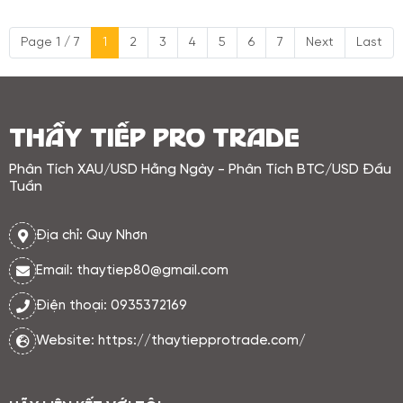
sức mạnh trong bối cảnh Cục Dự
trữ Liên bang Mỹ (FED) chưa phát đi
Page 1 / 7
1
2
3
4
5
6
7
Next
Last
tín hiệu rõ ràng về việc hạ lãi suất.
Chính điều này khiến vàng gặp áp
lực trung hạn, bởi chi phí cơ hội
nắm giữ tài sản không sinh lãi vẫn
ở mức cao.
THẦY TIẾP PRO TRADE
Phân Tích XAU/USD Hằng Ngày - Phân Tích BTC/USD Đầu
Tuần
Địa chỉ: Quy Nhơn
Email: thaytiep80@gmail.com
Điện thoại: 0935372169
Website: https://thaytiepprotrade.com/