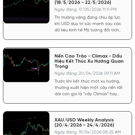
(18/5/2026 - 22/5/2026)
Ngày đăng: 17/05/2026 11:11 PM
Thị trường vàng đang chịu áp lực
khi USD duy trì sức mạnh sau các
dữ liệu kinh tế Mỹ tương đối tích
cực. FED vẫn giữ quan điểm thận
trọng với lạm phát, khiến kỳ vọng
hạ lãi suất chưa đủ mạnh để hỗ
trợ vàng bứt phá.
Nến Cao Trào - Climax - Dấu
Hiệu Kết Thúc Xu Hướng Quan
Trọng
Ngày đăng: 20/04/2026 09:11 AM
Trước khi kết thúc một xu hướng,
thường xuất hiện một cây nến rất
dài còn gọi là “cây Climax” hay
“cây cực điểm”. Nó đa phần là cây
thứ ba trong xu hướng.
XAU/USD Weekly Analysis
(20/4/2026 - 24/4/2026)
Ngày đăng: 19/04/2026 08:25 AM