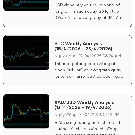
USD đang suy yếu khi kỳ vọng nới
lỏng chính sách quay trở lại, tạo
điều kiện cho vàng duy trì đà tăng.
Chứng khoán Mỹ tăng phản ánh
tâm lý tích cực, dòng tiền có xu
hướng quay lại tài sản rủi ro nhưng
không làm giảm sức hút của vàng
BTC Weekly Analysis
(18/4/2026 - 25/4/2026)
do yếu tố phòng hộ vẫn còn.
Ngày đăng: 19/04/2026 08:24 AM
Thị trường đang bước vào giai
đoạn “risk-on” khi dòng tiền quay
lại tài sản rủi ro. USD có dấu hiệu
chững lại sau nhịp tăng ngắn hạn,
tạo điều kiện cho crypto hồi phục.
Chứng khoán Mỹ duy trì đà tích
cực, phản ánh kỳ vọng kinh tế ổn
XAU/USD Weekly Analysis
(13/4/2026 - 19/4/2026)
định, qua đó hỗ trợ tâm lý cho
Bitcoin.
Ngày đăng: 14/04/2026 07:12 PM
Bước sang tuần giao dịch mới, thị
trường tài chính toàn cầu đang