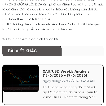
• KHÔNG GỒNG LỖ, DCA âm phải có điểm tựa và trong 3% mức
lỗ cố định. Cắt lỗ ngay khin có tín hiệu xấu không cần đợi SL
• Không vào khối lượng lớn vượt sức chịu đựng tài khoản.
• SL luôn theo tỉ lệ R:R 1:1 trở lên.
• BTC thường điều chỉnh mạnh nên đánh Pullback rất hiệu quả.
Ngược lại không hiểu nó sẽ bị cắn SL liên tục.
----------------------------------------
✨ Chúc anh em giao dịch thuận lợi!
BÀI VIẾT KHÁC
XAU/USD Weekly Analysis
(15/6/2026 - 19/6/2026)
Ngày đăng: 24/06/2026 04:51 AM
Thị trường Vàng đang đối mặt với
áp lực giảm rất lớn từ nhiều yếu tố
vĩ mô. Dữ liệu Nonfarm tháng 6 của
Mỹ công bố tích cực đã tiếp tục