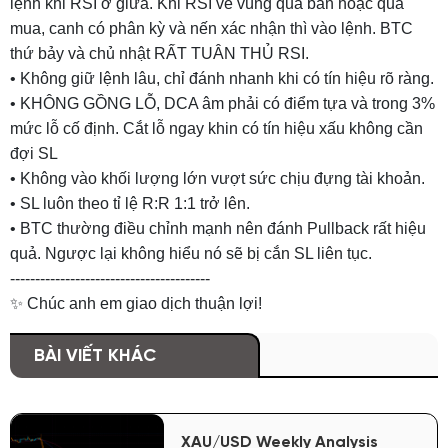
lệnh khi RSI ở giữa. Khi RSI về vùng quá bán hoặc quá
mua, canh có phân kỳ và nến xác nhận thì vào lệnh. BTC
thứ bảy và chủ nhật RẤT TUÂN THỦ RSI.
• Không giữ lệnh lâu, chỉ đánh nhanh khi có tín hiệu rõ ràng.
• KHÔNG GỒNG LỖ, DCA âm phải có điểm tựa và trong 3%
mức lỗ cố định. Cắt lỗ ngay khin có tín hiệu xấu không cần
đợi SL
• Không vào khối lượng lớn vượt sức chịu đựng tài khoản.
• SL luôn theo tỉ lệ R:R 1:1 trở lên.
• BTC thường điều chỉnh mạnh nên đánh Pullback rất hiệu
quả. Ngược lại không hiểu nó sẽ bị cắn SL liên tục.
----------------------------------------
✨ Chúc anh em giao dịch thuận lợi!
BÀI VIẾT KHÁC
XAU/USD Weekly Analysis