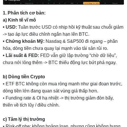
1. Phân tích cơ bản:
a) Kinh tế vĩ mô
• USD:
Tuần trước USD có nhịp hồi kỹ thuật sau chuỗi giảm
-> tạo áp lực điều chỉnh ngắn hạn lên BTC.
• Chứng khoán Mỹ:
Nasdaq & S&P500 đi ngang – phân
hóa, dòng tiền chưa quay lại mạnh vào tài sản rủi ro.
• Lãi suất & FED:
FED vẫn giữ lập trường “chờ dữ liệu”,
chưa nới lỏng thêm -> BTC thiếu động lực bứt phá ngay.
b) Dòng tiền Crypto
• ETF BTC không còn mua ròng mạnh như giai đoạn trước,
dòng tiền lớn đang quan sát vùng giá thấp hơn.
• Funding rate & OI hạ nhiệt -> thị trường giảm đòn bẩy,
thiên về tích lũy / điều chỉnh.
c) Tâm lý thị trường
• Risk-off nhẹ: không hoảng loạn, nhưng cũng không hưng