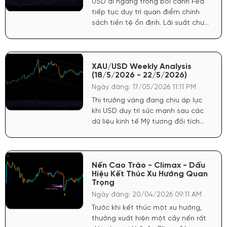
USD đi ngang trong bối cảnh Fed
tiếp tục duy trì quan điểm chính
sách tiền tệ ổn định. Lãi suất chưa
có dấu hiệu hạ nhiệt mạnh nhưng
cũng không siết chặt thêm, tạo
môi trường thuận lợi cho dòng tiền
lưu trú ở các tài sản rủi ro.
XAU/USD Weekly Analysis
(18/5/2026 - 22/5/2026)
Ngày đăng: 17/05/2026 11:11 PM
Thị trường vàng đang chịu áp lực
khi USD duy trì sức mạnh sau các
dữ liệu kinh tế Mỹ tương đối tích
cực. FED vẫn giữ quan điểm thận
trọng với lạm phát, khiến kỳ vọng
hạ lãi suất chưa đủ mạnh để hỗ
trợ vàng bứt phá.
Nến Cao Trào - Climax - Dấu
Hiệu Kết Thúc Xu Hướng Quan
Trọng
Ngày đăng: 20/04/2026 09:11 AM
Trước khi kết thúc một xu hướng,
thường xuất hiện một cây nến rất