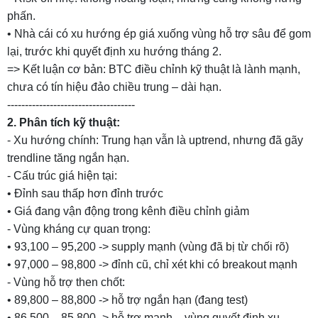
phấn.
• Nhà cái có xu hướng ép giá xuống vùng hỗ trợ sâu để gom
lại, trước khi quyết định xu hướng tháng 2.
=> Kết luận cơ bản: BTC điều chỉnh kỹ thuật là lành mạnh,
chưa có tín hiệu đảo chiều trung – dài hạn.
------------------------------------
2. Phân tích kỹ thuật:
- Xu hướng chính: Trung hạn vẫn là uptrend, nhưng đã gãy
trendline tăng ngắn hạn.
- Cấu trúc giá hiện tại:
• Đỉnh sau thấp hơn đỉnh trước
• Giá đang vận động trong kênh điều chỉnh giảm
- Vùng kháng cự quan trọng:
• 93,100 – 95,200 -> supply mạnh (vùng đã bị từ chối rõ)
• 97,000 – 98,800 -> đỉnh cũ, chỉ xét khi có breakout mạnh
- Vùng hỗ trợ then chốt:
• 89,800 – 88,800 -> hỗ trợ ngắn hạn (đang test)
• 86,500 – 85,800 -> hỗ trợ mạnh – vùng quyết định xu