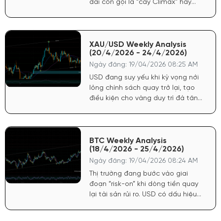
dài còn gọi là “cây Climax” hay
“cây cực điểm”. Nó đa phần là cây
thứ ba trong xu hướng.
XAU/USD Weekly Analysis
(20/4/2026 - 24/4/2026)
Ngày đăng: 19/04/2026 08:25 AM
USD đang suy yếu khi kỳ vọng nới
lỏng chính sách quay trở lại, tạo
điều kiện cho vàng duy trì đà tăng.
Chứng khoán Mỹ tăng phản ánh
tâm lý tích cực, dòng tiền có xu
hướng quay lại tài sản rủi ro nhưng
không làm giảm sức hút của vàng
BTC Weekly Analysis
(18/4/2026 - 25/4/2026)
do yếu tố phòng hộ vẫn còn.
Ngày đăng: 19/04/2026 08:24 AM
Thị trường đang bước vào giai
đoạn “risk-on” khi dòng tiền quay
lại tài sản rủi ro. USD có dấu hiệu
chững lại sau nhịp tăng ngắn hạn,
tạo điều kiện cho crypto hồi phục.