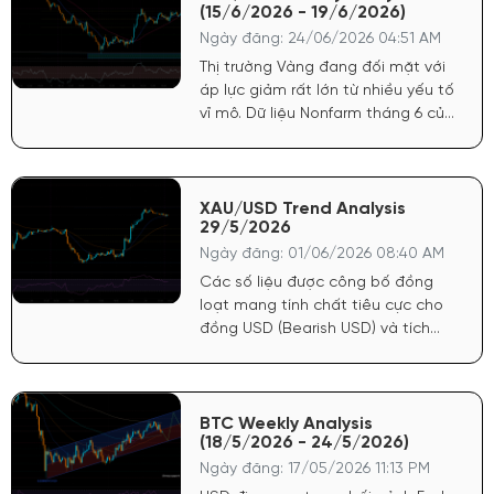
(15/6/2026 - 19/6/2026)
Ngày đăng: 24/06/2026 04:51 AM
Thị trường Vàng đang đối mặt với
áp lực giảm rất lớn từ nhiều yếu tố
vĩ mô. Dữ liệu Nonfarm tháng 6 của
Mỹ công bố tích cực đã tiếp tục
củng cố sức mạnh cho đồng USD.
Điều này khiến FED có cơ sở vững
chắc để trì hoãn lộ trình nới lỏng
XAU/USD Trend Analysis
29/5/2026
tiền tệ, trực tiếp tước đi động lực
tăng giá mạnh nhất của vàng.
Ngày đăng: 01/06/2026 08:40 AM
Các số liệu được công bố đồng
loạt mang tính chất tiêu cực cho
đồng USD (Bearish USD) và tích
cực mạnh cho giá Vàng (Bullish
Gold). Lạm phát hạ nhiệt: Chỉ số
giá PCE cốt lõi hàng tháng chỉ đạt
0.2% (thấp hơn dự báo 0.3%). Chỉ
BTC Weekly Analysis
(18/5/2026 - 24/5/2026)
số giá GDP sơ bộ cũng giảm còn
3.5% (dự báo 3.6%).
Ngày đăng: 17/05/2026 11:13 PM