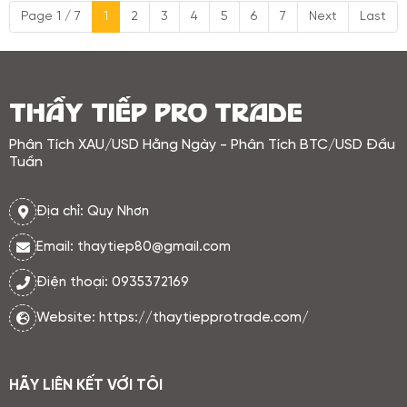
Page 1 / 7
1
2
3
4
5
6
7
Next
Last
tín hiệu rõ ràng về việc hạ lãi suất.
Chính điều này khiến vàng gặp áp
lực trung hạn, bởi chi phí cơ hội
nắm giữ tài sản không sinh lãi vẫn
ở mức cao.
THẦY TIẾP PRO TRADE
Phân Tích XAU/USD Hằng Ngày - Phân Tích BTC/USD Đầu
Tuần
Địa chỉ: Quy Nhơn
Email: thaytiep80@gmail.com
Điện thoại: 0935372169
Website: https://thaytiepprotrade.com/
HÃY LIÊN KẾT VỚI TÔI