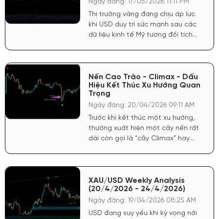
Ngày đăng: 17/05/2026 11:11 PM
Thị trường vàng đang chịu áp lực
khi USD duy trì sức mạnh sau các
dữ liệu kinh tế Mỹ tương đối tích
cực. FED vẫn giữ quan điểm thận
trọng với lạm phát, khiến kỳ vọng
hạ lãi suất chưa đủ mạnh để hỗ
trợ vàng bứt phá.
Nến Cao Trào - Climax - Dấu
Hiệu Kết Thúc Xu Hướng Quan
Trọng
Ngày đăng: 20/04/2026 09:11 AM
Trước khi kết thúc một xu hướng,
thường xuất hiện một cây nến rất
dài còn gọi là “cây Climax” hay
“cây cực điểm”. Nó đa phần là cây
thứ ba trong xu hướng.
XAU/USD Weekly Analysis
(20/4/2026 - 24/4/2026)
Ngày đăng: 19/04/2026 08:25 AM
USD đang suy yếu khi kỳ vọng nới