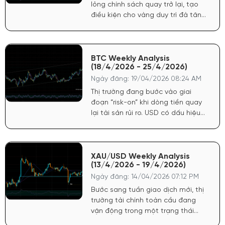
lỏng chính sách quay trở lại, tạo
điều kiện cho vàng duy trì đà tăng.
Chứng khoán Mỹ tăng phản ánh
tâm lý tích cực, dòng tiền có xu
hướng quay lại tài sản rủi ro nhưng
không làm giảm sức hút của vàng
BTC Weekly Analysis
(18/4/2026 - 25/4/2026)
do yếu tố phòng hộ vẫn còn.
Ngày đăng: 19/04/2026 08:24 AM
Thị trường đang bước vào giai
đoạn “risk-on” khi dòng tiền quay
lại tài sản rủi ro. USD có dấu hiệu
chững lại sau nhịp tăng ngắn hạn,
tạo điều kiện cho crypto hồi phục.
Chứng khoán Mỹ duy trì đà tích
cực, phản ánh kỳ vọng kinh tế ổn
XAU/USD Weekly Analysis
(13/4/2026 - 19/4/2026)
định, qua đó hỗ trợ tâm lý cho
Bitcoin.
Ngày đăng: 14/04/2026 07:12 PM
Bước sang tuần giao dịch mới, thị
trường tài chính toàn cầu đang
vận động trong một trạng thái
“chuyển pha” rõ rệt, khi các yếu tố