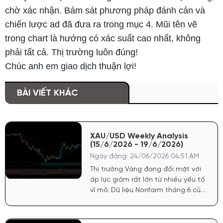
chờ xác nhận. Bám sát phương pháp đánh cản và
chiến lược ad đã đưa ra trong mục 4. Mũi tên vẽ
trong chart là hướng có xác suất cao nhất, không
phải tất cả. Thị trường luôn đúng!
Chúc anh em giao dịch thuận lợi!
BÀI VIẾT KHÁC
XAU/USD Weekly Analysis
(15/6/2026 - 19/6/2026)
Ngày đăng: 24/06/2026 04:51 AM
Thị trường Vàng đang đối mặt với
áp lực giảm rất lớn từ nhiều yếu tố
vĩ mô. Dữ liệu Nonfarm tháng 6 của
Mỹ công bố tích cực đã tiếp tục
củng cố sức mạnh cho đồng USD.
Điều này khiến FED có cơ sở vững