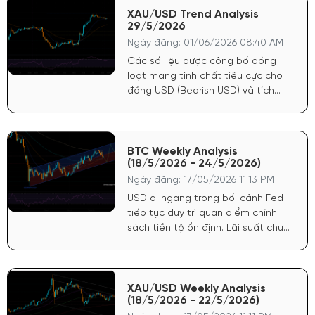
chắc để trì hoãn lộ trình nới lỏng
XAU/USD Trend Analysis
29/5/2026
tiền tệ, trực tiếp tước đi động lực
tăng giá mạnh nhất của vàng.
Ngày đăng: 01/06/2026 08:40 AM
Các số liệu được công bố đồng
loạt mang tính chất tiêu cực cho
đồng USD (Bearish USD) và tích
cực mạnh cho giá Vàng (Bullish
Gold). Lạm phát hạ nhiệt: Chỉ số
giá PCE cốt lõi hàng tháng chỉ đạt
0.2% (thấp hơn dự báo 0.3%). Chỉ
BTC Weekly Analysis
(18/5/2026 - 24/5/2026)
số giá GDP sơ bộ cũng giảm còn
3.5% (dự báo 3.6%).
Ngày đăng: 17/05/2026 11:13 PM
USD đi ngang trong bối cảnh Fed
tiếp tục duy trì quan điểm chính
sách tiền tệ ổn định. Lãi suất chưa
có dấu hiệu hạ nhiệt mạnh nhưng
cũng không siết chặt thêm, tạo
môi trường thuận lợi cho dòng tiền
lưu trú ở các tài sản rủi ro.
XAU/USD Weekly Analysis
(18/5/2026 - 22/5/2026)