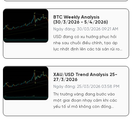
vĩ mô không còn đồng thuận như
giai đoạn trước. Đồng USD, sau
chuỗi tăng mạnh nhờ lợi suất cao
BTC Weekly Analysis
(30/3/2026 - 5/4/2026)
và kỳ vọng chính sách cứng rắn từ
FED, hiện đã có dấu hiệu chững lại,
Ngày đăng: 30/03/2026 09:21 AM
tạo ra khoảng trống cho các tài
USD đang có xu hướng phục hồi
sản trú ẩn như vàng hồi phục.
nhẹ sau chuỗi điều chỉnh, tạo áp
lực nhất định lên các tài sản rủi ro
như BTC. Tuy nhiên, thanh khoản
toàn cầu vẫn chưa bị siết chặt
mạnh, nên dòng tiền đầu cơ vẫn
còn hiện diện. Chứng khoán Mỹ
XAU/USD Trend Analysis 25-
27/3/2026
duy trì trạng thái giằng co, chưa có
xu hướng rõ ràng, phản ánh tâm lý
Ngày đăng: 25/03/2026 03:58 PM
thận trọng của dòng tiền lớn
Thị trường vàng đang bước vào
một giai đoạn nhạy cảm khi các
yếu tố vĩ mô không còn đồng
thuận, tạo nên trạng thái giằng co
rõ rệt. Đồng USD tiếp tục duy trì
sức mạnh trong bối cảnh Cục Dự
trữ Liên bang Mỹ (FED) chưa phát đi