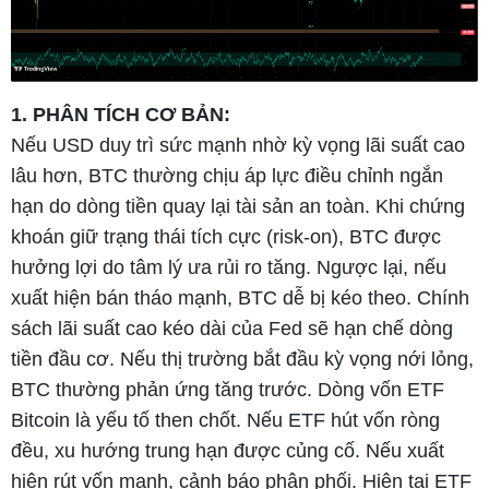
1. PHÂN TÍCH CƠ BẢN:
Nếu USD duy trì sức mạnh nhờ kỳ vọng lãi suất cao
lâu hơn, BTC thường chịu áp lực điều chỉnh ngắn
hạn do dòng tiền quay lại tài sản an toàn. Khi chứng
khoán giữ trạng thái tích cực (risk-on), BTC được
hưởng lợi do tâm lý ưa rủi ro tăng. Ngược lại, nếu
xuất hiện bán tháo mạnh, BTC dễ bị kéo theo. Chính
sách lãi suất cao kéo dài của Fed sẽ hạn chế dòng
tiền đầu cơ. Nếu thị trường bắt đầu kỳ vọng nới lỏng,
BTC thường phản ứng tăng trước. Dòng vốn ETF
Bitcoin là yếu tố then chốt. Nếu ETF hút vốn ròng
đều, xu hướng trung hạn được củng cố. Nếu xuất
hiện rút vốn mạnh, cảnh báo phân phối. Hiện tại ETF