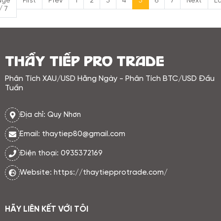
age
First
Prev
1
2
3
4
5
6
7
Next
La
sách và phát ngôn khó đoán tiếp
/ 7
tục tạo nền biến động, có lợi cho
vàng. ETF vàng (SPDR): Không ghi
nhận bán mạnh thêm -> áp lực
cung thấp.
THẦY TIẾP PRO TRADE
Phân Tích XAU/USD Hằng Ngày - Phân Tích BTC/USD Đầu
Tuần
Địa chỉ: Quy Nhơn
Email: thaytiep80@gmail.com
Điện thoại: 0935372169
Website: https://thaytiepprotrade.com/
HÃY LIÊN KẾT VỚI TÔI