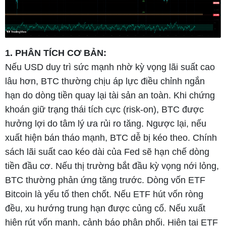
1. PHÂN TÍCH CƠ BẢN:
Nếu USD duy trì sức mạnh nhờ kỳ vọng lãi suất cao
lâu hơn, BTC thường chịu áp lực điều chỉnh ngắn
hạn do dòng tiền quay lại tài sản an toàn. Khi chứng
khoán giữ trạng thái tích cực (risk-on), BTC được
hưởng lợi do tâm lý ưa rủi ro tăng. Ngược lại, nếu
xuất hiện bán tháo mạnh, BTC dễ bị kéo theo. Chính
sách lãi suất cao kéo dài của Fed sẽ hạn chế dòng
tiền đầu cơ. Nếu thị trường bắt đầu kỳ vọng nới lỏng,
BTC thường phản ứng tăng trước. Dòng vốn ETF
Bitcoin là yếu tố then chốt. Nếu ETF hút vốn ròng
đều, xu hướng trung hạn được củng cố. Nếu xuất
hiện rút vốn mạnh, cảnh báo phân phối. Hiện tại ETF