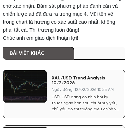
chờ xác nhận. Bám sát phương pháp đánh cản và
chiến lược ad đã đưa ra trong mục 4. Mũi tên vẽ
trong chart là hướng có xác suất cao nhất, không
phải tất cả. Thị trường luôn đúng!
Chúc anh em giao dịch thuận lợi!
BÀI VIẾT KHÁC
XAU/USD Trend Analysis
10/2/2026
Ngày đăng: 12/02/2026 10:55 AM
USD: USD đang có nhịp hồi kỹ
thuật ngắn hạn sau chuỗi suy yếu,
chủ yếu do thị trường điều chỉnh vị
thế trước các dữ liệu kinh tế Mỹ
sắp tới. Tuy nhiên, xu hướng trung–
dài hạn của USD chưa đủ lực đảo