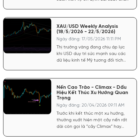
có dấu hiệu hạ nhiệt mạnh nhưng
cũng không siết chặt thêm, tạo
môi trường thuận lợi cho dòng tiền
lưu trú ở các tài sản rủi ro.
XAU/USD Weekly Analysis
(18/5/2026 - 22/5/2026)
Ngày đăng: 17/05/2026 11:11 PM
Thị trường vàng đang chịu áp lực
khi USD duy trì sức mạnh sau các
dữ liệu kinh tế Mỹ tương đối tích
cực. FED vẫn giữ quan điểm thận
trọng với lạm phát, khiến kỳ vọng
hạ lãi suất chưa đủ mạnh để hỗ
trợ vàng bứt phá.
Nến Cao Trào - Climax - Dấu
Hiệu Kết Thúc Xu Hướng Quan
Trọng
Ngày đăng: 20/04/2026 09:11 AM
Trước khi kết thúc một xu hướng,
thường xuất hiện một cây nến rất
dài còn gọi là “cây Climax” hay
“cây cực điểm”. Nó đa phần là cây
thứ ba trong xu hướng.