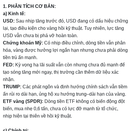
1. PHÂN TÍCH CƠ BẢN:
a) Kinh tế:
USD:
Sau nhịp tăng trước đó, USD đang có dấu hiệu chững
lại, tạo điều kiện cho vàng hồi kỹ thuật. Tuy nhiên, lực tăng
USD vẫn chưa bị phá vỡ hoàn toàn.
Chứng khoán Mỹ:
Có nhịp điều chỉnh, dòng tiền vẫn phân
hóa, vàng được hưởng lợi ngắn hạn nhưng chưa phải dòng
tiền trú ẩn mạnh.
FED:
Kỳ vọng hạ lãi suất vẫn còn nhưng chưa đủ mạnh để
tạo sóng tăng mới ngay, thị trường cần thêm dữ liệu xác
nhận.
TRUMP:
Các phát ngôn và định hướng chính sách vẫn tiềm
ẩn rủi ro dài hạn, ủng hộ xu hướng trung–dài hạn của vàng.
ETF vàng (SPDR):
Dòng tiền ETF không có biến động đột
biến, mua nhẹ 0,6 tấn, chưa có lực đỡ mạnh từ tổ chức,
nhịp hiện tại thiên về hồi kỹ thuật.
c) Chính trị: