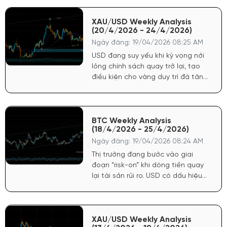
XAU/USD Weekly Analysis
(20/4/2026 - 24/4/2026)
Ngày đăng: 19/04/2026 08:25 AM
USD đang suy yếu khi kỳ vọng nới
lỏng chính sách quay trở lại, tạo
điều kiện cho vàng duy trì đà tăng.
Chứng khoán Mỹ tăng phản ánh
tâm lý tích cực, dòng tiền có xu
hướng quay lại tài sản rủi ro nhưng
không làm giảm sức hút của vàng
BTC Weekly Analysis
(18/4/2026 - 25/4/2026)
do yếu tố phòng hộ vẫn còn.
Ngày đăng: 19/04/2026 08:24 AM
Thị trường đang bước vào giai
đoạn “risk-on” khi dòng tiền quay
lại tài sản rủi ro. USD có dấu hiệu
chững lại sau nhịp tăng ngắn hạn,
tạo điều kiện cho crypto hồi phục.
Chứng khoán Mỹ duy trì đà tích
cực, phản ánh kỳ vọng kinh tế ổn
XAU/USD Weekly Analysis