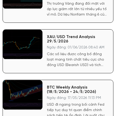
Thị trường Vàng đang đối mặt với
áp lực giảm rất lớn từ nhiều yếu tố
vĩ mô. Dữ liệu Nonfarm tháng 6 của
Mỹ công bố tích cực đã tiếp tục
củng cố sức mạnh cho đồng USD.
Điều này khiến FED có cơ sở vững
chắc để trì hoãn lộ trình nới lỏng
XAU/USD Trend Analysis
29/5/2026
tiền tệ, trực tiếp tước đi động lực
tăng giá mạnh nhất của vàng.
Ngày đăng: 01/06/2026 08:40 AM
Các số liệu được công bố đồng
loạt mang tính chất tiêu cực cho
đồng USD (Bearish USD) và tích
cực mạnh cho giá Vàng (Bullish
Gold). Lạm phát hạ nhiệt: Chỉ số
giá PCE cốt lõi hàng tháng chỉ đạt
0.2% (thấp hơn dự báo 0.3%). Chỉ
BTC Weekly Analysis
(18/5/2026 - 24/5/2026)
số giá GDP sơ bộ cũng giảm còn
3.5% (dự báo 3.6%).
Ngày đăng: 17/05/2026 11:13 PM
USD đi ngang trong bối cảnh Fed
tiếp tục duy trì quan điểm chính
sách tiền tệ ổn định. Lãi suất chưa