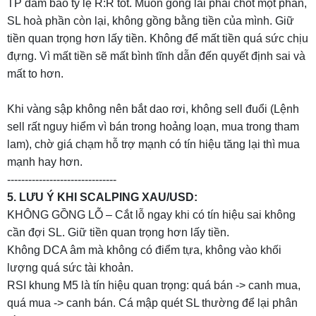
TP đảm bảo tỷ lệ R:R tốt. Muốn gồng lãi phải chốt một phần,
SL hoà phần còn lại, không gồng bằng tiền của mình. Giữ
tiền quan trọng hơn lấy tiền. Không để mất tiền quá sức chịu
đựng. Vì mất tiền sẽ mất bình tĩnh dẫn đến quyết định sai và
mất to hơn.
Khi vàng sập không nên bắt dao rơi, không sell đuổi (Lệnh
sell rất nguy hiểm vì bán trong hoảng loạn, mua trong tham
lam), chờ giá chạm hỗ trợ mạnh có tín hiệu tăng lại thì mua
mạnh hay hơn.
-------------------------------
5. LƯU Ý KHI SCALPING XAU/USD:
KHÔNG GỒNG LỖ – Cắt lỗ ngay khi có tín hiệu sai không
cần đợi SL. Giữ tiền quan trọng hơn lấy tiền.
Không DCA âm mà không có điểm tựa, không vào khối
lượng quá sức tài khoản.
RSI khung M5 là tín hiệu quan trọng: quá bán -> canh mua,
quá mua -> canh bán. Cá mập quét SL thường để lại phân