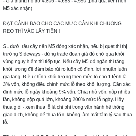
- Giá thủng hỗ trợ 4.806 - 4.683 - 4.550 (phá qua kèm nến
M5 xác nhận)
ĐẶT CẢNH BÁO CHO CÁC MỨC CẢN KHI CHUÔNG
REO THÌ VÀO LẤY TIỀN !
SL dưới râu cây nến M5 đóng xác nhận, nếu bị quét thì thị
trường Sideways - dừng trade đoạn giá đó chờ qua khỏi
vùng nguy hiểm thì tiếp tục. Nếu cây M5 đó ngắn thì tăng
khối lượng để đảm bảo rủi ro luôn cố định, lợi nhuận luôn
gia tăng. Điều chỉnh khối lượng theo mức lỗ cho 1 lệnh là
3% vốn, không điều chỉnh mức lỗ theo khối lượng. Cần xác
định mức lỗ ngày khoảng 9% vốn. Chia nhỏ vốn, nộp nhiều
lần, không nộp quá lớn, khoảng 200% mức lỗ ngày. Hãy
thua giỏi - xem thua lỗ là chi phí trong vận hành hệ thống
giao dịch, không để thua lớn, không làm mất tâm lý sau thua
lỗ.