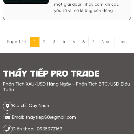
một giai đoạn nhạy cảm khi các
yếu tố vĩ mô không còn đồng
thuận, tạo nên trạng thái giằng co
rõ rệt. Đồng USD tiếp tục duy trì
sức mạnh trong bối cảnh Cục Dự
trữ Liên bang Mỹ (FED) chưa phát đi
Page 1 / 7
1
2
3
4
5
6
7
Next
Last
tín hiệu rõ ràng về việc hạ lãi suất.
Chính điều này khiến vàng gặp áp
lực trung hạn, bởi chi phí cơ hội
nắm giữ tài sản không sinh lãi vẫn
ở mức cao.
THẦY TIẾP PRO TRADE
Phân Tích XAU/USD Hằng Ngày - Phân Tích BTC/USD Đầu
Tuần
Địa chỉ: Quy Nhơn
Email: thaytiep80@gmail.com
Điện thoại: 0935372169