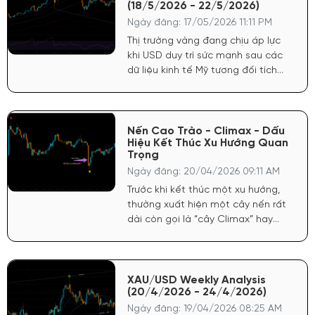
(18/5/2026 - 22/5/2026)
Ngày đăng: 17/05/2026 11:11 PM
Thị trường vàng đang chịu áp lực
khi USD duy trì sức mạnh sau các
dữ liệu kinh tế Mỹ tương đối tích
cực. FED vẫn giữ quan điểm thận
trọng với lạm phát, khiến kỳ vọng
hạ lãi suất chưa đủ mạnh để hỗ
trợ vàng bứt phá.
Nến Cao Trào - Climax - Dấu
Hiệu Kết Thúc Xu Hướng Quan
Trọng
Ngày đăng: 20/04/2026 09:11 AM
Trước khi kết thúc một xu hướng,
thường xuất hiện một cây nến rất
dài còn gọi là “cây Climax” hay
“cây cực điểm”. Nó đa phần là cây
thứ ba trong xu hướng.
XAU/USD Weekly Analysis
(20/4/2026 - 24/4/2026)
Ngày đăng: 19/04/2026 08:25 AM