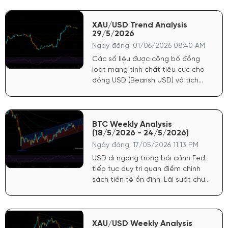
củng cố sức mạnh cho đồng USD.
Điều này khiến FED có cơ sở vững
chắc để trì hoãn lộ trình nới lỏng
XAU/USD Trend Analysis
29/5/2026
tiền tệ, trực tiếp tước đi động lực
tăng giá mạnh nhất của vàng.
Ngày đăng: 01/06/2026 08:40 AM
Các số liệu được công bố đồng
loạt mang tính chất tiêu cực cho
đồng USD (Bearish USD) và tích
cực mạnh cho giá Vàng (Bullish
Gold). Lạm phát hạ nhiệt: Chỉ số
giá PCE cốt lõi hàng tháng chỉ đạt
0.2% (thấp hơn dự báo 0.3%). Chỉ
BTC Weekly Analysis
(18/5/2026 - 24/5/2026)
số giá GDP sơ bộ cũng giảm còn
3.5% (dự báo 3.6%).
Ngày đăng: 17/05/2026 11:13 PM
USD đi ngang trong bối cảnh Fed
tiếp tục duy trì quan điểm chính
sách tiền tệ ổn định. Lãi suất chưa
có dấu hiệu hạ nhiệt mạnh nhưng
cũng không siết chặt thêm, tạo
môi trường thuận lợi cho dòng tiền
lưu trú ở các tài sản rủi ro.
XAU/USD Weekly Analysis