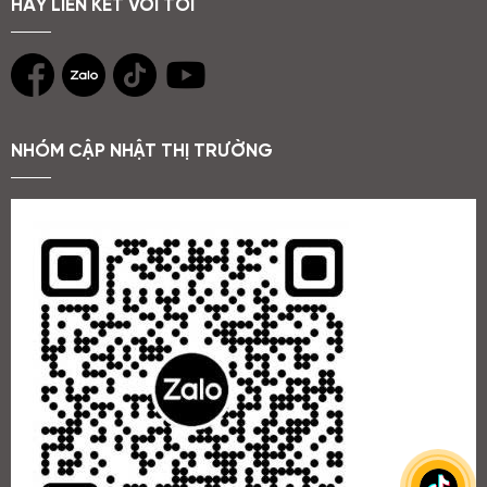
HÃY LIÊN KẾT VỚI TÔI
NHÓM CẬP NHẬT THỊ TRƯỜNG