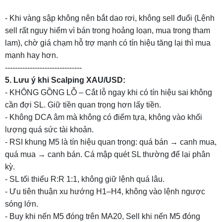
- Khi vàng sập không nên bắt dao rơi, không sell đuổi (Lệnh
sell rất nguy hiểm vì bán trong hoảng loạn, mua trong tham
lam), chờ giá chạm hỗ trợ mạnh có tín hiệu tăng lại thì mua
mạnh hay hơn.
-------------------------------
5. Lưu ý khi Scalping XAU/USD:
- KHÔNG GỒNG LỖ – Cắt lỗ ngay khi có tín hiệu sai không
cần đợi SL. Giữ tiền quan trọng hơn lấy tiền.
- Không DCA âm mà không có điểm tựa, không vào khối
lượng quá sức tài khoản.
- RSI khung M5 là tín hiệu quan trọng: quá bán → canh mua,
quá mua → canh bán. Cá mập quét SL thường để lại phân
kỳ.
- SL tối thiểu R:R 1:1, không giữ lệnh quá lâu.
- Ưu tiên thuận xu hướng H1–H4, không vào lệnh ngược
sóng lớn.
- Buy khi nến M5 đóng trên MA20, Sell khi nến M5 đóng