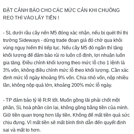
ĐẶT CẢNH BÁO CHO CÁC MỨC CẢN KHI CHUÔNG
REO THÌ VÀO LẤY TIỀN !
- SL dưới râu cây nến M5 đóng xác nhận, nếu bị quét thì thị
trường Sideways - dừng trade đoạn giá đó chờ qua khỏi
vùng nguy hiểm thì tiếp tục. Nếu cây M5 đó ngắn thì tăng
khối lượng để đảm bảo rủi ro luôn cố định, lợi nhuận luôn
gia tăng. Điều chỉnh khối lượng theo mức lỗ cho 1 lệnh là
3% vốn, không điều chỉnh mức lỗ theo khối lượng. Cần xác
định mức lỗ ngày khoảng 9% vốn. Chia nhỏ vốn, nộp nhiều
lần, không nộp quá lớn, khoảng 200% mức lỗ ngày.
- TP đảm bảo tỷ lệ R:R tốt. Muốn gồng lãi phải chốt một
phần, SL hoà phần còn lại, không gồng bằng tiền của mình.
Giữ tiền quan trọng hơn lấy tiền. Không để mất tiền quá sức
chịu đựng. Vì mất tiền sẽ mất bình tĩnh dẫn đến quyết định
sai và mất to hơn.