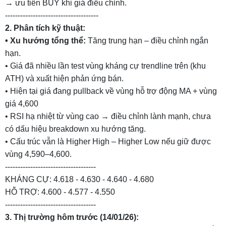
→ ưu tiên BUY khi giá điều chỉnh.
-------------------------------------
2. Phân tích kỹ thuật:
• Xu hướng tổng thể:
Tăng trung hạn – điều chỉnh ngắn
hạn.
• Giá đã nhiều lần test vùng kháng cự trendline trên (khu
ATH) và xuất hiện phản ứng bán.
• Hiện tại giá đang pullback về vùng hỗ trợ động MA + vùng
giá 4,600
• RSI hạ nhiệt từ vùng cao → điều chỉnh lành mạnh, chưa
có dấu hiệu breakdown xu hướng tăng.
• Cấu trúc vẫn là Higher High – Higher Low nếu giữ được
vùng 4,590–4,600.
------------------------------------
KHÁNG CỰ: 4.618 - 4.630 - 4.640 - 4.680
HỖ TRỢ: 4.600 - 4.577 - 4.550
------------------------------------
3. Thị trường hôm trước (14/01/26):