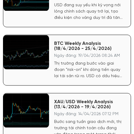
USD đang suy yếu khi kỳ vọng nới
lỏng chính sách quay trở lại, tạo
điều kiện cho vàng duy trì đà tăng.
Chứng khoán Mỹ tăng phản ánh
tâm lý tích cực, dòng tiền có xu
hướng quay lại tài sản rủi ro nhưng
không làm giảm sức hút của vàng
BTC Weekly Analysis
(18/4/2026 - 25/4/2026)
do yếu tố phòng hộ vẫn còn.
Ngày đăng: 19/04/2026 08:24 AM
Thị trường đang bước vào giai
đoạn “risk-on” khi dòng tiền quay
lại tài sản rủi ro. USD có dấu hiệu
chững lại sau nhịp tăng ngắn hạn,
tạo điều kiện cho crypto hồi phục.
Chứng khoán Mỹ duy trì đà tích
cực, phản ánh kỳ vọng kinh tế ổn
XAU/USD Weekly Analysis
(13/4/2026 - 19/4/2026)
định, qua đó hỗ trợ tâm lý cho
Bitcoin.
Ngày đăng: 14/04/2026 07:12 PM
Bước sang tuần giao dịch mới, thị
trường tài chính toàn cầu đang