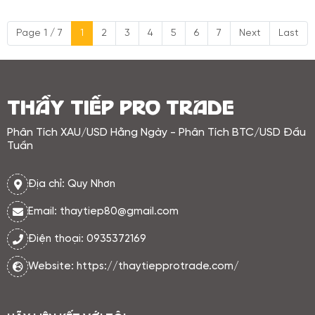
sức mạnh trong bối cảnh Cục Dự
trữ Liên bang Mỹ (FED) chưa phát đi
Page 1 / 7
1
2
3
4
5
6
7
Next
Last
tín hiệu rõ ràng về việc hạ lãi suất.
Chính điều này khiến vàng gặp áp
lực trung hạn, bởi chi phí cơ hội
nắm giữ tài sản không sinh lãi vẫn
ở mức cao.
THẦY TIẾP PRO TRADE
Phân Tích XAU/USD Hằng Ngày - Phân Tích BTC/USD Đầu
Tuần
Địa chỉ: Quy Nhơn
Email: thaytiep80@gmail.com
Điện thoại: 0935372169
Website: https://thaytiepprotrade.com/