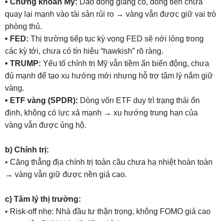
• Chứng khoán Mỹ:
Dao động giằng co, dòng tiền chưa
quay lại mạnh vào tài sản rủi ro → vàng vẫn được giữ vai trò
phòng thủ.
• FED:
Thị trường tiếp tục kỳ vọng FED sẽ nới lỏng trong
các kỳ tới, chưa có tín hiệu “hawkish” rõ ràng.
• TRUMP:
Yếu tố chính trị Mỹ vẫn tiềm ẩn biến động, chưa
đủ mạnh để tạo xu hướng mới nhưng hỗ trợ tâm lý nắm giữ
vàng.
• ETF vàng (SPDR):
Dòng vốn ETF duy trì trạng thái ổn
định, không có lực xả mạnh → xu hướng trung hạn của
vàng vẫn được ủng hộ.
b) Chính trị:
• Căng thẳng địa chính trị toàn cầu chưa hạ nhiệt hoàn toàn
→ vàng vẫn giữ được nền giá cao.
c) Tâm lý thị trường:
• Risk-off nhẹ: Nhà đầu tư thận trọng, không FOMO giá cao