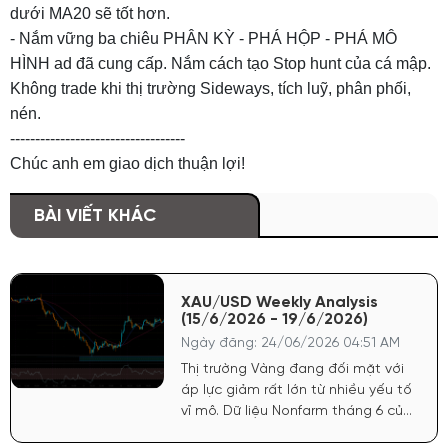
dưới MA20 sẽ tốt hơn.
- Nắm vững ba chiêu PHÂN KỲ - PHÁ HỘP - PHÁ MÔ
HÌNH ad đã cung cấp. Nắm cách tạo Stop hunt của cá mập.
Không trade khi thị trường Sideways, tích luỹ, phân phối,
nén.
-----------------------------------
Chúc anh em giao dịch thuận lợi!
BÀI VIẾT KHÁC
XAU/USD Weekly Analysis
(15/6/2026 - 19/6/2026)
Ngày đăng: 24/06/2026 04:51 AM
Thị trường Vàng đang đối mặt với
áp lực giảm rất lớn từ nhiều yếu tố
vĩ mô. Dữ liệu Nonfarm tháng 6 của
Mỹ công bố tích cực đã tiếp tục