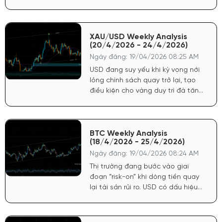
“cây cực điểm”. Nó đa phần là cây
thứ ba trong xu hướng.
XAU/USD Weekly Analysis
(20/4/2026 - 24/4/2026)
Ngày đăng: 19/04/2026 08:25 AM
USD đang suy yếu khi kỳ vọng nới
lỏng chính sách quay trở lại, tạo
điều kiện cho vàng duy trì đà tăng.
Chứng khoán Mỹ tăng phản ánh
tâm lý tích cực, dòng tiền có xu
hướng quay lại tài sản rủi ro nhưng
không làm giảm sức hút của vàng
BTC Weekly Analysis
(18/4/2026 - 25/4/2026)
do yếu tố phòng hộ vẫn còn.
Ngày đăng: 19/04/2026 08:24 AM
Thị trường đang bước vào giai
đoạn “risk-on” khi dòng tiền quay
lại tài sản rủi ro. USD có dấu hiệu
chững lại sau nhịp tăng ngắn hạn,
tạo điều kiện cho crypto hồi phục.
Chứng khoán Mỹ duy trì đà tích