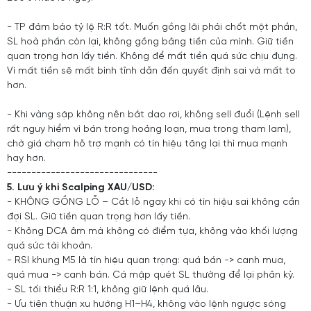
- TP đảm bảo tỷ lệ R:R tốt. Muốn gồng lãi phải chốt một phần,
SL hoà phần còn lại, không gồng bằng tiền của mình. Giữ tiền
quan trọng hơn lấy tiền. Không để mất tiền quá sức chịu đựng.
Vì mất tiền sẽ mất bình tĩnh dẫn đến quyết định sai và mất to
hơn.
- Khi vàng sập không nên bắt dao rơi, không sell đuổi (Lệnh sell
rất nguy hiểm vì bán trong hoảng loạn, mua trong tham lam),
chờ giá chạm hỗ trợ mạnh có tín hiệu tăng lại thì mua mạnh
hay hơn.
-------------------------------
5. Lưu ý khi Scalping XAU/USD:
- KHÔNG GỒNG LỖ – Cắt lỗ ngay khi có tín hiệu sai không cần
đợi SL. Giữ tiền quan trọng hơn lấy tiền.
- Không DCA âm mà không có điểm tựa, không vào khối lượng
quá sức tài khoản.
- RSI khung M5 là tín hiệu quan trọng: quá bán -> canh mua,
quá mua -> canh bán. Cá mập quét SL thường để lại phân kỳ.
- SL tối thiểu R:R 1:1, không giữ lệnh quá lâu.
- Ưu tiên thuận xu hướng H1–H4, không vào lệnh ngược sóng