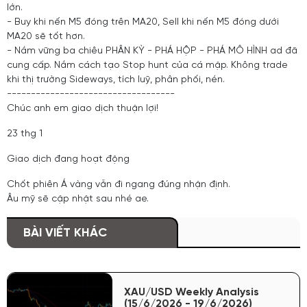
lớn.
- Buy khi nến M5 đóng trên MA20, Sell khi nến M5 đóng dưới
MA20 sẽ tốt hơn.
- Nắm vững ba chiêu PHÂN KỲ - PHÁ HỘP - PHÁ MÔ HÌNH ad đã
cung cấp. Nắm cách tạo Stop hunt của cá mập. Không trade
khi thị trường Sideways, tích luỹ, phân phối, nén.
-----------------------------------
Chúc anh em giao dịch thuận lợi!
23 thg 1
Giao dịch đang hoạt động
Chốt phiên Á vàng vẫn đi ngang đúng nhận định.
Âu mỹ sẽ cập nhật sau nhé ae.
BÀI VIẾT KHÁC
XAU/USD Weekly Analysis
(15/6/2026 - 19/6/2026)