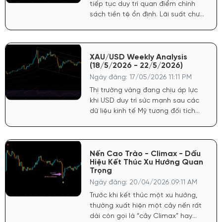
tiếp tục duy trì quan điểm chính
sách tiền tệ ổn định. Lãi suất chưa
có dấu hiệu hạ nhiệt mạnh nhưng
cũng không siết chặt thêm, tạo
môi trường thuận lợi cho dòng tiền
lưu trú ở các tài sản rủi ro.
XAU/USD Weekly Analysis
(18/5/2026 - 22/5/2026)
Ngày đăng: 17/05/2026 11:11 PM
Thị trường vàng đang chịu áp lực
khi USD duy trì sức mạnh sau các
dữ liệu kinh tế Mỹ tương đối tích
cực. FED vẫn giữ quan điểm thận
trọng với lạm phát, khiến kỳ vọng
hạ lãi suất chưa đủ mạnh để hỗ
trợ vàng bứt phá.
Nến Cao Trào - Climax - Dấu
Hiệu Kết Thúc Xu Hướng Quan
Trọng
Ngày đăng: 20/04/2026 09:11 AM
Trước khi kết thúc một xu hướng,
thường xuất hiện một cây nến rất
dài còn gọi là “cây Climax” hay