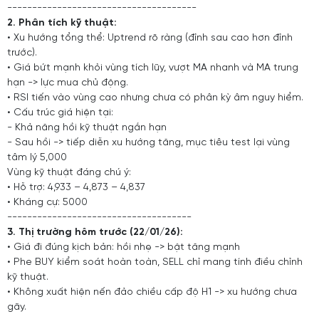
--------------------------------------
2. Phân tích kỹ thuật:
• Xu hướng tổng thể: Uptrend rõ ràng (đỉnh sau cao hơn đỉnh
trước).
• Giá bứt mạnh khỏi vùng tích lũy, vượt MA nhanh và MA trung
hạn -> lực mua chủ động.
• RSI tiến vào vùng cao nhưng chưa có phân kỳ âm nguy hiểm.
• Cấu trúc giá hiện tại:
- Khả năng hồi kỹ thuật ngắn hạn
- Sau hồi -> tiếp diễn xu hướng tăng, mục tiêu test lại vùng
tâm lý 5,000
Vùng kỹ thuật đáng chú ý:
• Hỗ trợ: 4,933 – 4,873 – 4,837
• Kháng cự: 5000
-------------------------------------
3. Thị trường hôm trước (22/01/26):
• Giá đi đúng kịch bản: hồi nhẹ -> bật tăng mạnh
• Phe BUY kiểm soát hoàn toàn, SELL chỉ mang tính điều chỉnh
kỹ thuật.
• Không xuất hiện nến đảo chiều cấp độ H1 -> xu hướng chưa
gãy.