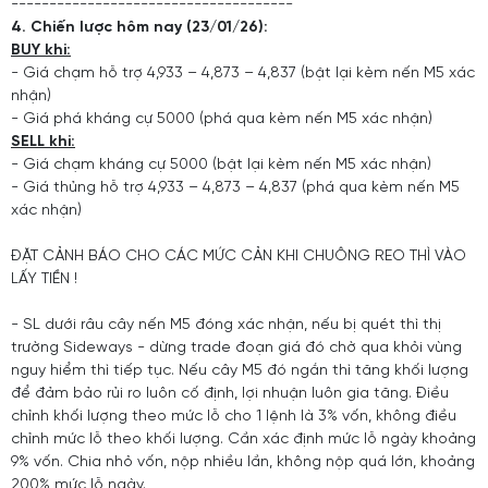
-------------------------------------
4. Chiến lược hôm nay (23/01/26):
BUY khi:
- Giá chạm hỗ trợ 4,933 – 4,873 – 4,837 (bật lại kèm nến M5 xác
nhận)
- Giá phá kháng cự 5000 (phá qua kèm nến M5 xác nhận)
SELL khi:
- Giá chạm kháng cự 5000 (bật lại kèm nến M5 xác nhận)
- Giá thủng hỗ trợ 4,933 – 4,873 – 4,837 (phá qua kèm nến M5
xác nhận)
ĐẶT CẢNH BÁO CHO CÁC MỨC CẢN KHI CHUÔNG REO THÌ VÀO
LẤY TIỀN !
- SL dưới râu cây nến M5 đóng xác nhận, nếu bị quét thì thị
trường Sideways - dừng trade đoạn giá đó chờ qua khỏi vùng
nguy hiểm thì tiếp tục. Nếu cây M5 đó ngắn thì tăng khối lượng
để đảm bảo rủi ro luôn cố định, lợi nhuận luôn gia tăng. Điều
chỉnh khối lượng theo mức lỗ cho 1 lệnh là 3% vốn, không điều
chỉnh mức lỗ theo khối lượng. Cần xác định mức lỗ ngày khoảng
9% vốn. Chia nhỏ vốn, nộp nhiều lần, không nộp quá lớn, khoảng
200% mức lỗ ngày.