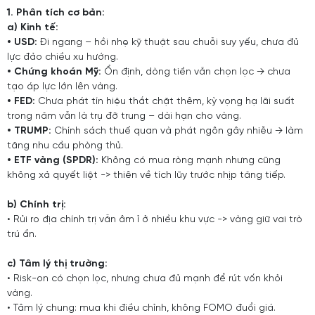
1. Phân tích cơ bản:
a) Kinh tế:
• USD:
Đi ngang – hồi nhẹ kỹ thuật sau chuỗi suy yếu, chưa đủ
lực đảo chiều xu hướng.
• Chứng khoán Mỹ:
Ổn định, dòng tiền vẫn chọn lọc → chưa
tạo áp lực lớn lên vàng.
• FED:
Chưa phát tín hiệu thắt chặt thêm, kỳ vọng hạ lãi suất
trong năm vẫn là trụ đỡ trung – dài hạn cho vàng.
• TRUMP:
Chính sách thuế quan và phát ngôn gây nhiễu → làm
tăng nhu cầu phòng thủ.
• ETF vàng (SPDR):
Không có mua ròng mạnh nhưng cũng
không xả quyết liệt -> thiên về tích lũy trước nhịp tăng tiếp.
b) Chính trị:
• Rủi ro địa chính trị vẫn âm ỉ ở nhiều khu vực -> vàng giữ vai trò
trú ẩn.
c) Tâm lý thị trường:
• Risk-on có chọn lọc, nhưng chưa đủ mạnh để rút vốn khỏi
vàng.
• Tâm lý chung: mua khi điều chỉnh, không FOMO đuổi giá.