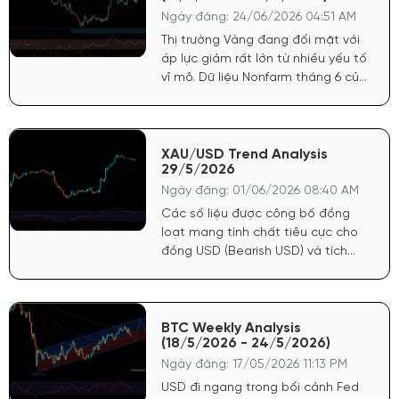
Ngày đăng: 24/06/2026 04:51 AM
Thị trường Vàng đang đối mặt với
áp lực giảm rất lớn từ nhiều yếu tố
vĩ mô. Dữ liệu Nonfarm tháng 6 của
Mỹ công bố tích cực đã tiếp tục
củng cố sức mạnh cho đồng USD.
Điều này khiến FED có cơ sở vững
chắc để trì hoãn lộ trình nới lỏng
XAU/USD Trend Analysis
29/5/2026
tiền tệ, trực tiếp tước đi động lực
tăng giá mạnh nhất của vàng.
Ngày đăng: 01/06/2026 08:40 AM
Các số liệu được công bố đồng
loạt mang tính chất tiêu cực cho
đồng USD (Bearish USD) và tích
cực mạnh cho giá Vàng (Bullish
Gold). Lạm phát hạ nhiệt: Chỉ số
giá PCE cốt lõi hàng tháng chỉ đạt
0.2% (thấp hơn dự báo 0.3%). Chỉ
BTC Weekly Analysis
(18/5/2026 - 24/5/2026)
số giá GDP sơ bộ cũng giảm còn
3.5% (dự báo 3.6%).
Ngày đăng: 17/05/2026 11:13 PM
USD đi ngang trong bối cảnh Fed