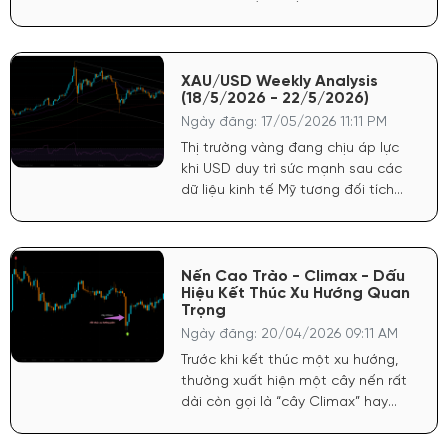
có dấu hiệu hạ nhiệt mạnh nhưng
cũng không siết chặt thêm, tạo
môi trường thuận lợi cho dòng tiền
lưu trú ở các tài sản rủi ro.
XAU/USD Weekly Analysis
(18/5/2026 - 22/5/2026)
Ngày đăng: 17/05/2026 11:11 PM
Thị trường vàng đang chịu áp lực
khi USD duy trì sức mạnh sau các
dữ liệu kinh tế Mỹ tương đối tích
cực. FED vẫn giữ quan điểm thận
trọng với lạm phát, khiến kỳ vọng
hạ lãi suất chưa đủ mạnh để hỗ
trợ vàng bứt phá.
Nến Cao Trào - Climax - Dấu
Hiệu Kết Thúc Xu Hướng Quan
Trọng
Ngày đăng: 20/04/2026 09:11 AM
Trước khi kết thúc một xu hướng,
thường xuất hiện một cây nến rất
dài còn gọi là “cây Climax” hay
“cây cực điểm”. Nó đa phần là cây
thứ ba trong xu hướng.