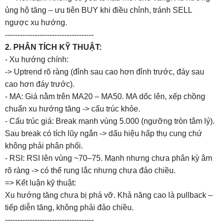
ủng hộ tăng – ưu tiên BUY khi điều chỉnh, tránh SELL
ngược xu hướng.
------------------------------------
2. PHÂN TÍCH KỸ THUẬT:
- Xu hướng chính:
-> Uptrend rõ ràng (đỉnh sau cao hơn đỉnh trước, đáy sau
cao hơn đáy trước).
- MA: Giá nằm trên MA20 – MA50. MA dốc lên, xếp chồng
chuẩn xu hướng tăng -> cấu trúc khỏe.
- Cấu trúc giá: Break mạnh vùng 5.000 (ngưỡng tròn tâm lý).
Sau break có tích lũy ngắn -> dấu hiệu hấp thụ cung chứ
không phải phân phối.
- RSI: RSI lên vùng ~70–75. Mạnh nhưng chưa phân kỳ âm
rõ ràng -> có thể rung lắc nhưng chưa đảo chiều.
=> Kết luận kỹ thuật:
Xu hướng tăng chưa bị phá vỡ. Khả năng cao là pullback –
tiếp diễn tăng, không phải đảo chiều.
------------------------------------