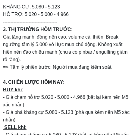
KHÁNG CỰ: 5.080 - 5.123
HỖ TRỢ: 5.020 - 5.000 - 4.966
------------------------------------
3. THỊ TRƯỜNG HÔM TRƯỚC:
Giá tăng mạnh, đóng nến cao, volume cải thiện. Break
ngưỡng tâm lý 5.000 với lực mua chủ động. Không xuất
hiện nến đảo chiều mạnh (chưa có pinbar / engulfing giảm
rõ ràng).
=> Tâm lý phiên trước: Người mua đang kiểm soát.
-----------------------------------
4. CHIẾN LƯỢC HÔM NAY:
BUY khi:
- Giá chạm hỗ trợ 5.020 - 5.000 - 4.966 (bật lại kèm nến M5
xác nhận)
- Giá phá kháng cự 5.080 - 5.123 (phá qua kèm nến M5 xác
nhận)
SELL khi:
- Giá chạm kháng cự 5.080 - 5.123 (bật lại kèm nến M5 xác