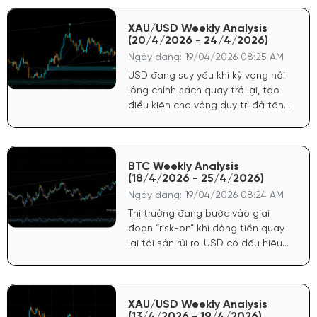
XAU/USD Weekly Analysis
(20/4/2026 - 24/4/2026)
Ngày đăng: 19/04/2026 08:25 AM
USD đang suy yếu khi kỳ vọng nới
lỏng chính sách quay trở lại, tạo
điều kiện cho vàng duy trì đà tăng.
Chứng khoán Mỹ tăng phản ánh
tâm lý tích cực, dòng tiền có xu
hướng quay lại tài sản rủi ro nhưng
không làm giảm sức hút của vàng
BTC Weekly Analysis
(18/4/2026 - 25/4/2026)
do yếu tố phòng hộ vẫn còn.
Ngày đăng: 19/04/2026 08:24 AM
Thị trường đang bước vào giai
đoạn “risk-on” khi dòng tiền quay
lại tài sản rủi ro. USD có dấu hiệu
chững lại sau nhịp tăng ngắn hạn,
tạo điều kiện cho crypto hồi phục.
Chứng khoán Mỹ duy trì đà tích
cực, phản ánh kỳ vọng kinh tế ổn
XAU/USD Weekly Analysis
(13/4/2026 - 19/4/2026)