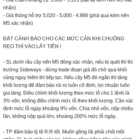
nhận)
- Giá thủng hỗ trợ 5.020 - 5.000 - 4.966 (phá qua kèm nến
M5 xác nhận)
ĐẶT CẢNH BÁO CHO CÁC MỨC CẢN KHI CHUÔNG
REO THÌ VÀO LẤY TIỀN !
- SL dưới râu cây nến M5 đóng xác nhận, nếu bị quét thì thị
trường Sideways - dừng trade đoạn giá đó chờ qua khỏi
vùng nguy hiểm thì tiếp tục. Nếu cây M5 đó ngắn thì tăng
khối lượng để đảm bảo rủi ro luôn cố định, lợi nhuận luôn
gia tăng. Điều chỉnh khối lượng theo mức lỗ cho 1 lệnh là
3% vốn, không điều chỉnh mức lỗ theo khối lượng. Cần xác
định mức lỗ ngày khoảng 9% vốn. Chia nhỏ vốn, nộp nhiều
lần, không nộp quá lớn, khoảng 200% mức lỗ ngày.
- TP đảm bảo tỷ lệ R:R tốt. Muốn gồng lãi phải chốt một