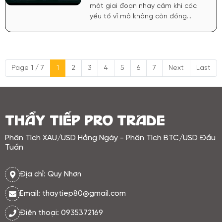
một giai đoạn nhạy cảm khi các
yếu tố vĩ mô không còn đồng
thuận, tạo nên trạng thái giằng co
rõ rệt. Đồng USD tiếp tục duy trì
sức mạnh trong bối cảnh Cục Dự
trữ Liên bang Mỹ (FED) chưa phát đi
Page 1 / 7
1
2
3
4
5
6
7
Next
Last
tín hiệu rõ ràng về việc hạ lãi suất.
Chính điều này khiến vàng gặp áp
lực trung hạn, bởi chi phí cơ hội
nắm giữ tài sản không sinh lãi vẫn
ở mức cao.
THẦY TIẾP PRO TRADE
Phân Tích XAU/USD Hằng Ngày - Phân Tích BTC/USD Đầu
Tuần
Địa chỉ: Quy Nhơn
Email: thaytiep80@gmail.com
Điện thoại: 0935372169