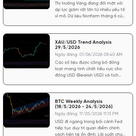
Thị trường Vàng đang đối mặt với
áp lực giảm rất lớn từ nhiều yếu tố
vĩ mô. Dữ liệu Nonfarm tháng 6 của
Mỹ công bố tích cực đã tiếp tục
củng cố sức mạnh cho đồng USD.
Điều này khiến FED có cơ sở vững
chắc để trì hoãn lộ trình nới lỏng
XAU/USD Trend Analysis
29/5/2026
tiền tệ, trực tiếp tước đi động lực
tăng giá mạnh nhất của vàng.
Ngày đăng: 01/06/2026 08:40 AM
Các số liệu được công bố đồng
loạt mang tính chất tiêu cực cho
đồng USD (Bearish USD) và tích
cực mạnh cho giá Vàng (Bullish
Gold). Lạm phát hạ nhiệt: Chỉ số
giá PCE cốt lõi hàng tháng chỉ đạt
0.2% (thấp hơn dự báo 0.3%). Chỉ
BTC Weekly Analysis
(18/5/2026 - 24/5/2026)
số giá GDP sơ bộ cũng giảm còn
3.5% (dự báo 3.6%).
Ngày đăng: 17/05/2026 11:13 PM
USD đi ngang trong bối cảnh Fed
tiếp tục duy trì quan điểm chính
sách tiền tệ ổn định. Lãi suất chưa