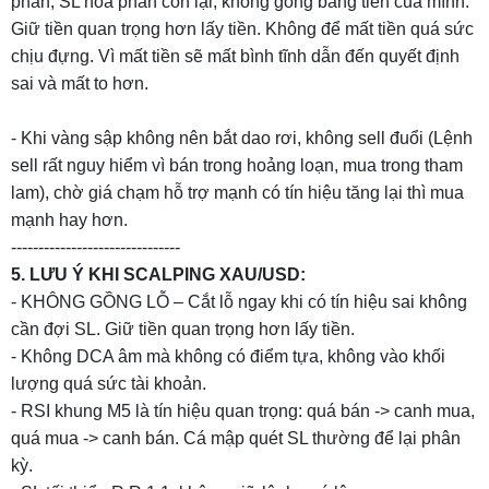
phần, SL hoà phần còn lại, không gồng bằng tiền của mình.
Giữ tiền quan trọng hơn lấy tiền. Không để mất tiền quá sức
chịu đựng. Vì mất tiền sẽ mất bình tĩnh dẫn đến quyết định
sai và mất to hơn.
- Khi vàng sập không nên bắt dao rơi, không sell đuổi (Lệnh
sell rất nguy hiểm vì bán trong hoảng loạn, mua trong tham
lam), chờ giá chạm hỗ trợ mạnh có tín hiệu tăng lại thì mua
mạnh hay hơn.
-------------------------------
5. LƯU Ý KHI SCALPING XAU/USD:
- KHÔNG GỒNG LỖ – Cắt lỗ ngay khi có tín hiệu sai không
cần đợi SL. Giữ tiền quan trọng hơn lấy tiền.
- Không DCA âm mà không có điểm tựa, không vào khối
lượng quá sức tài khoản.
- RSI khung M5 là tín hiệu quan trọng: quá bán -> canh mua,
quá mua -> canh bán. Cá mập quét SL thường để lại phân
kỳ.