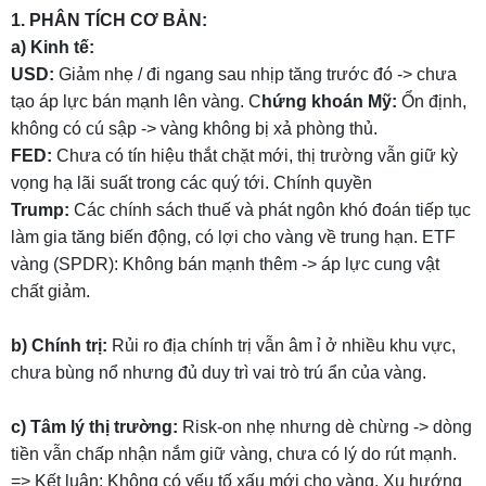
1. PHÂN TÍCH CƠ BẢN:
a) Kinh tế:
USD:
Giảm nhẹ / đi ngang sau nhịp tăng trước đó -> chưa
tạo áp lực bán mạnh lên vàng. C
hứng khoán Mỹ:
Ổn định,
không có cú sập -> vàng không bị xả phòng thủ.
FED:
Chưa có tín hiệu thắt chặt mới, thị trường vẫn giữ kỳ
vọng hạ lãi suất trong các quý tới. Chính quyền
Trump:
Các chính sách thuế và phát ngôn khó đoán tiếp tục
làm gia tăng biến động, có lợi cho vàng về trung hạn. ETF
vàng (SPDR): Không bán mạnh thêm -> áp lực cung vật
chất giảm.
b) Chính trị:
Rủi ro địa chính trị vẫn âm ỉ ở nhiều khu vực,
chưa bùng nổ nhưng đủ duy trì vai trò trú ẩn của vàng.
c) Tâm lý thị trường:
Risk-on nhẹ nhưng dè chừng -> dòng
tiền vẫn chấp nhận nắm giữ vàng, chưa có lý do rút mạnh.
=> Kết luận: Không có yếu tố xấu mới cho vàng. Xu hướng